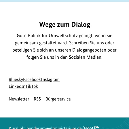
r
https://www.bundesumweltministerium.de/FP34
m
a
Wege zum Dialog
t
i
Gute Politik für Umweltschutz gelingt, wenn sie
o
gemeinsam gestaltet wird. Schreiben Sie uns oder
n
beteiligen Sie sich an unseren
Dialogangeboten
oder
folgen Sie uns in den
Sozialen Medien
.
e
n
z
Social
zur
zur
zur
Bluesky
Facebook
Instagram
u
Media
Bluesky-
zur
zur
Facebook-
Instagram-
LinkedIn
TikTok
m
Navigation
Seite
LinkedIn-
TikTok-
Seite
Seite
B
Newsletter
RSS
Bürgerservice
des
Seite
Seite
des
des
i
BMUKN
des
des
BMUKN
BMUKN
BMUKN
BMUKN
l
d
Kurzlink:
bundesumweltministerium.de/FP34