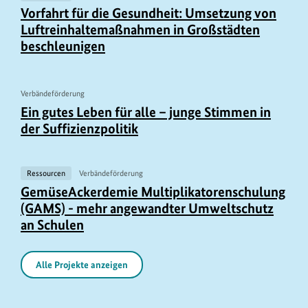
Vorfahrt für die Gesundheit: Umsetzung von
Luftreinhaltemaßnahmen in Großstädten
beschleunigen
Verbändeförderung
U
Ein gutes Leben für alle – junge Stimmen in
r
der Suffizienzpolitik
h
e
Ressourcen
Verbändeförderung
b
GemüseAckerdemie Multiplikatorenschulung
e
(GAMS) - mehr angewandter Umweltschutz
r
an Schulen
i
n
Alle Projekte anzeigen
f
o