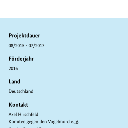
P
Projektdauer
r
08/2015 - 07/2017
o
Förderjahr
j
e
2016
k
Land
t
Deutschland
d
a
Kontakt
t
Axel Hirschfeld
e
Komitee gegen den Vogelmord
e. V.
n