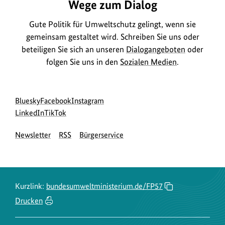
Wege zum Dialog
t
i
Gute Politik für Umweltschutz gelingt, wenn sie
o
gemeinsam gestaltet wird. Schreiben Sie uns oder
n
beteiligen Sie sich an unseren
Dialogangeboten
oder
folgen Sie uns in den
Sozialen Medien
.
e
n
z
Social
zur
zur
zur
Bluesky
Facebook
Instagram
u
Media
Bluesky-
zur
zur
Facebook-
Instagram-
LinkedIn
TikTok
m
Navigation
Seite
LinkedIn-
TikTok-
Seite
Seite
B
Newsletter
RSS
Bürgerservice
des
Seite
Seite
des
des
i
BMUKN
des
des
BMUKN
BMUKN
BMUKN
BMUKN
l
d
Kurzlink:
bundesumweltministerium.de/FP57
a
Drucken
n
z