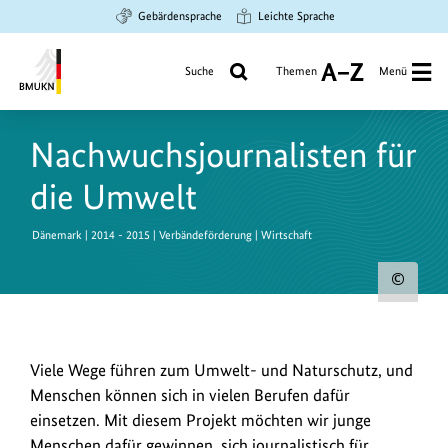
Zum
Zur
Zur
Gebärdensprache
Leichte Sprache
Hauptinhalt
Suche
Hauptnavigation
springen
springen
springen
Suche
Themen
Menü
A
bis
Bundesministerium
Z
für
Nachwuchsjournalisten für
Umwelt,
Klimaschutz,
die Umwelt
Naturschutz
und
Dänemark | 2014 - 2015 | Verbändeförderung | Wirtschaft
nukleare
Sicherheit
Urh
zum
Bild
Viele Wege führen zum Umwelt- und Naturschutz, und
anz
Menschen können sich in vielen Berufen dafür
einsetzen. Mit diesem Projekt möchten wir junge
Menschen dafür gewinnen, sich journalistisch für