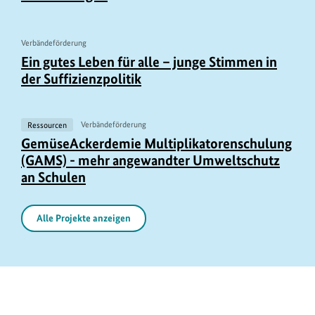
Verbändeförderung
U
Ein gutes Leben für alle – junge Stimmen in
r
der Suffizienzpolitik
h
e
Ressourcen
Verbändeförderung
b
GemüseAckerdemie Multiplikatorenschulung
e
(GAMS) - mehr angewandter Umweltschutz
r
an Schulen
i
n
Alle Projekte anzeigen
f
o
r
https://www.bundesumweltministerium.de/FP57
m
a