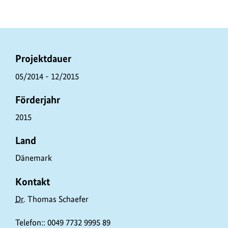
P
Projektdauer
r
05/2014 - 12/2015
o
Förderjahr
j
e
2015
k
Land
t
Dänemark
d
a
Kontakt
t
Dr.
Thomas Schaefer
e
n
Telefon:: 0049 7732 9995 89