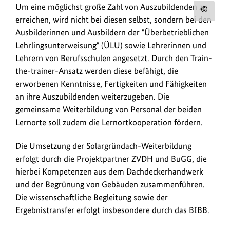
Um eine möglichst große Zahl von Auszubildenden zu
Urh
erreichen, wird nicht bei diesen selbst, sondern bei den
zum
Ausbilderinnen und Ausbildern der "Überbetrieblichen
Bild
Lehrlingsunterweisung" (ÜLU) sowie Lehrerinnen und
anz
Lehrern von Berufsschulen angesetzt. Durch den Train-
the-trainer-Ansatz werden diese befähigt, die
erworbenen Kenntnisse, Fertigkeiten und Fähigkeiten
an ihre Auszubildenden weiterzugeben. Die
gemeinsame Weiterbildung von Personal der beiden
Lernorte soll zudem die Lernortkooperation fördern.
Die Umsetzung der Solargründach-Weiterbildung
erfolgt durch die Projektpartner ZVDH und BuGG, die
hierbei Kompetenzen aus dem Dachdeckerhandwerk
und der Begrünung von Gebäuden zusammenführen.
Die wissenschaftliche Begleitung sowie der
Ergebnistransfer erfolgt insbesondere durch das BIBB.