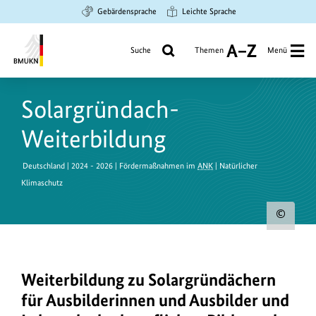
Zum
Zur
Zur
Gebärdensprache
Leichte Sprache
Hauptinhalt
Suche
Hauptnavigation
springen
springen
springen
Suche
Themen
Menü
A
bis
Bundesministerium
Z
für
Solargründach-
Umwelt,
Klimaschutz,
Weiterbildung
Naturschutz
und
Deutschland | 2024 - 2026 | Fördermaßnahmen im
ANK
| Natürlicher
nukleare
Klimaschutz
Sicherheit
Urh
zum
Bild
Weiterbildung zu Solargründächern
anz
für Ausbilderinnen und Ausbilder und