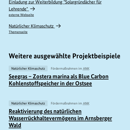
Einladung zur Weiterbildung "Solargründächer für
Lehrende"
externe Webseite
Natürlicher Klimaschutz
Themenseite
Weitere ausgewählte Projektbeispiele
Natürlicher Klimaschutz
Fördermaßnahmen im
ANK
U
Seegras – Zostera marina als Blue Carbon
r
Kohlenstoffspeicher in der Ostsee
h
e
b
Natürlicher Klimaschutz
Fördermaßnahmen im
ANK
U
Reaktivierung des natürlichen
e
r
Wasserrückhaltevermögens im Arnsberger
r
h
Wald
i