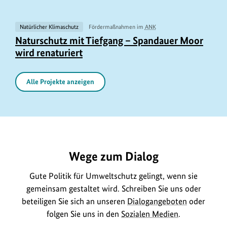
e
n
b
f
Natürlicher Klimaschutz
Fördermaßnahmen im
ANK
e
U
o
Naturschutz mit Tiefgang – Spandauer Moor
r
r
wird renaturiert
r
i
h
m
n
e
a
Alle Projekte anzeigen
f
b
t
o
e
i
r
r
https://www.bundesumweltministerium.de/FP191
o
m
i
n
a
n
e
Wege zum Dialog
t
f
n
i
o
Gute Politik für Umweltschutz gelingt, wenn sie
z
o
r
gemeinsam gestaltet wird. Schreiben Sie uns oder
u
n
m
beteiligen Sie sich an unseren
Dialogangeboten
oder
m
e
folgen Sie uns in den
Sozialen Medien
.
a
B