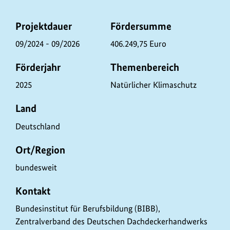
P
Projektdauer
Fördersumme
r
09/2024 - 09/2026
406.249,75 Euro
o
Förderjahr
Themenbereich
j
e
2025
Natürlicher Klimaschutz
k
Land
t
Deutschland
d
a
Ort/Region
t
bundesweit
e
n
Kontakt
Bundesinstitut für Berufsbildung (BIBB),
Zentralverband des Deutschen Dachdeckerhandwerks