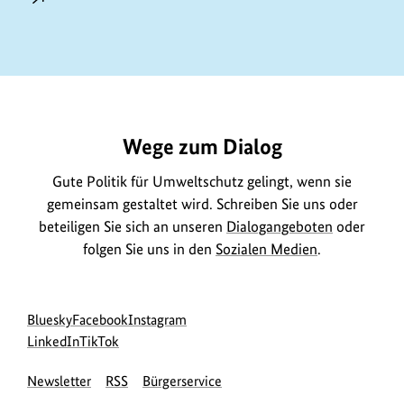
https://www.bundesumweltministerium.de/PU353
Wege zum Dialog
Gute Politik für Umweltschutz gelingt, wenn sie
gemeinsam gestaltet wird. Schreiben Sie uns oder
beteiligen Sie sich an unseren
Dialogangeboten
oder
folgen Sie uns in den
Sozialen Medien
.
Social
zur
zur
zur
Bluesky
Facebook
Instagram
Media
Bluesky-
zur
zur
Facebook-
Instagram-
LinkedIn
TikTok
Navigation
Seite
LinkedIn-
TikTok-
Seite
Seite
Newsletter
RSS
Bürgerservice
des
Seite
Seite
des
des