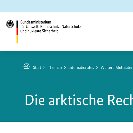
Zum
Zur
Zur
Hauptinhalt
Suche
Hauptnavigation
springen
springen
springen
Bundesministerium
für
Umwelt,
Start
Themen
Internationales
Weitere Multilate
Klimaschutz,
Naturschutz
und
Die arktische Re
nukleare
Sicherheit