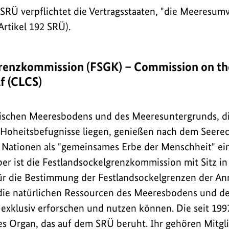
SRÜ verpflichtet die Vertragsstaaten, "die Meeresum
rtikel 192 SRÜ).
renzkommission (FSGK) – Commission on the
f (CLCS)
tischen Meeresbodens und des Meeresuntergrunds, die
r Hoheitsbefugnisse liegen, genießen nach dem See
n Nationen als "gemeinsames Erbe der Menschheit" e
r ist die Festlandsockelgrenzkommission mit Sitz i
r die Bestimmung der Festlandsockelgrenzen der Anr
 die natürlichen Ressourcen des Meeresbodens und d
exklusiv erforschen und nutzen können. Die seit 19
ales Organ, das auf dem SRÜ beruht. Ihr gehören Mitgl