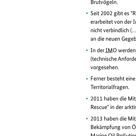
Brutvögeln.
Seit 2002 gibt es "R
erarbeitet von der 
nicht verbindlich (
an die neuen Gegebe
In der
IMO
werden 
(technische Anford
vorgesehen.
Ferner besteht eine
Territorialfragen.
2011 haben die Mitg
Rescue
" in der ark
2013 haben die Mit
Bekämpfung von Ölv
Marine Oil Polluti