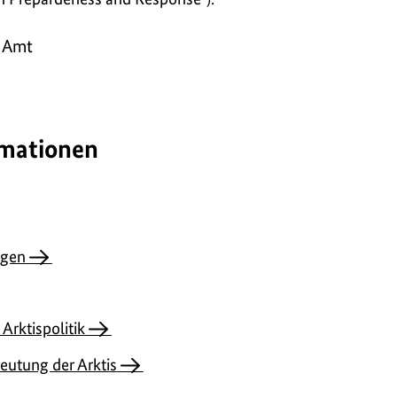
s Amt
rmationen
ngen
 Arktispolitik
eutung der Arktis