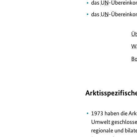
das
UN
-Übereinko
das
UN
-Übereinko
Üb
Wa
Bo
Arktisspezifisc
1973 haben die Ark
Umwelt geschlossen
regionale und bila