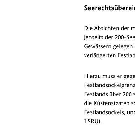
Seerechtsüberei
Die Absichten der m
jenseits der 200-Se
Gewässern gelegen s
verlängerten Festla
Hierzu muss er geg
Festlandsockelgrenz
Festlands über 200 s
die Küstenstaaten s
Festlandsockels, und
I SRÜ).