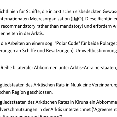
ichtlinien für Schiffe, die in arktischen eisbedeckten Gewäs
Internationalen Meeresorganisation (
IMO
). Diese Richtlini
…
recommendatory rather than mandatory
) und erfordern 
nheiten in der Arktis.
die Arbeiten an einem sog. "Polar Code" für beide Polarge
erungen an Schiffe und Besatzungen). Umweltbestimmunge
 Reihe bilateraler Abkommen unter Arktis-Anrainerstaaten,
liedstaaten des Arktischen Rats in Nuuk eine Vereinbarung
tischen Region geschlossen.
gliedsstaaten des Arktischen Rates in Kiruna ein Abkom
erschmutzungen in der Arktis unterzeichnet (
"Agreement
on Prepardeness and Response
").