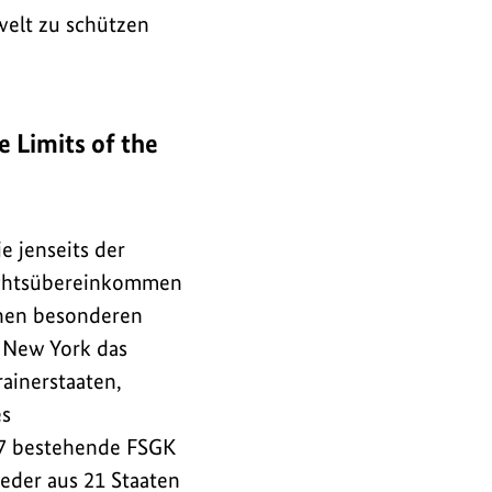
welt zu schützen
 Limits of the
 jenseits der
rechtsübereinkommen
inen besonderen
n New York das
ainerstaaten,
es
97 bestehende FSGK
ieder aus 21 Staaten