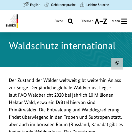
Zum
Zur
Zur
English
Gebärdensprache
Leichte Sprache
Hauptinhalt
Suche
Hauptnavigation
springen
springen
springen
Suche
Themen
Menü
A
bis
Bundesministerium
Z
für
Waldschutz international
Umwelt,
Klimaschutz,
Naturschutz
Urh
und
nukleare
zum
Der Zustand der Wälder weltweit gibt weiterhin Anlass
Sicherheit
Bild
zur Sorge. Der jährliche globale Waldverlust liegt -
anz
laut
FAO
Waldbericht 2020 bei jährlich 10 Millionen
Hektar Wald, etwa ein Drittel hiervon sind
Primärwälder. Die Entwaldung und Walddegradierung
findet überwiegend in den Tropen und Subtropen statt,
aber auch im borealen Raum (Russland, Kanada) gibt es
bedeutende Waldverluste. Der Zerstörung