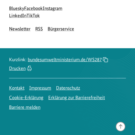
Social
zur
zur
zur
Bluesky
Facebook
Instagram
Media
Bluesky-
zur
zur
Facebook-
Instagram-
LinkedIn
TikTok
Navigation
Seite
LinkedIn-
TikTok-
Seite
Seite
Newsletter
RSS
Bürgerservice
des
Seite
Seite
des
des
BMUKN
des
des
BMUKN
BMUKN
BMUKN
BMUKN
Kurzlink:
bundesumweltministerium.de/WS287
Drucken
Kontakt
Impressum
Datenschutz
Cookie-Erklärung
Erklärung zur Barrierefreiheit
Barriere melden
Gehe
nach
oben