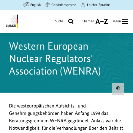
Zum
Zur
Zur
English
Gebärdensprache
Leichte Sprache
Hauptinhalt
Suche
Hauptnavigation
springen
springen
springen
Suche
Themen
Menü
A
bis
Bundesministerium
Z
für
Western European
Umwelt,
Klimaschutz,
Nuclear Regulators'
Naturschutz
und
Association (WENRA)
nukleare
Sicherheit
Urh
zum
Die westeuropäischen Aufsichts- und
Bild
Genehmigungsbehörden haben Anfang 1999 das
anz
Beratungsgremium WENRA gegründet. Anlass war die
Notwendigkeit, für die Verhandlungen über den Beitritt