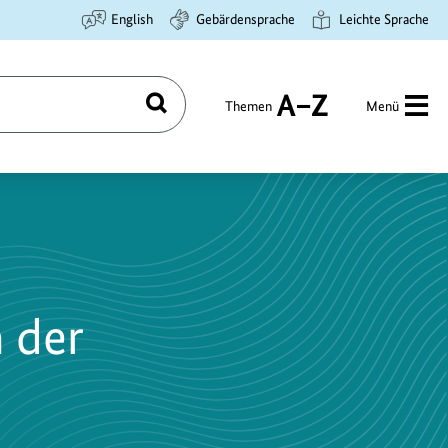
English
Gebärdensprache
Leichte Sprache
Themen
Menü
Suchen
A
bis
Z
 der