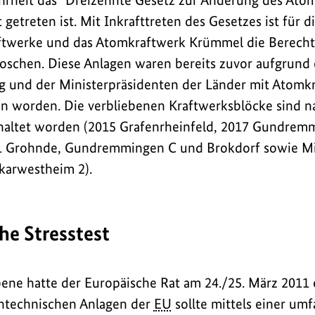
rheit das "Dreizehnte Gesetz zur Änderung des Atom
 getreten ist. Mit Inkrafttreten des Gesetzes ist für d
twerke und das Atomkraftwerk Krümmel die Berech
loschen. Diese Anlagen waren bereits zuvor aufgrund
g und der Ministerpräsidenten der Länder mit Atomk
worden. Die verbliebenen Kraftwerksblöcke sind n
chaltet worden (2015 Grafenrheinfeld, 2017 Gundrem
21 Grohnde, Gundremmingen C und Brokdorf sowie Mitt
karwestheim 2).
he Stresstest
ene hatte der Europäische Rat am 24./25. März 2011 e
erntechnischen Anlagen der
EU
sollte mittels einer um