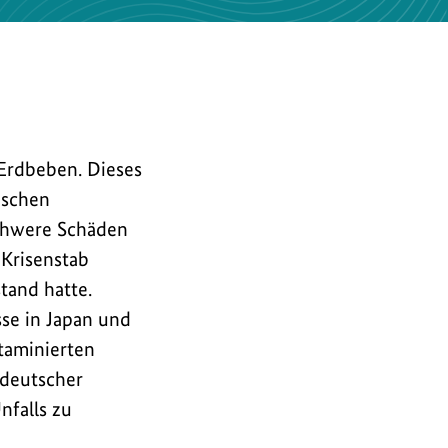
 Erdbeben. Dieses
ischen
chwere Schäden
Krisenstab
tand hatte.
sse in Japan und
taminierten
 deutscher
nfalls zu