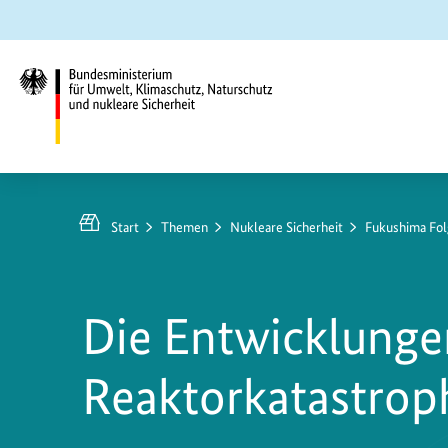
Zum
Zur
Zur
Hauptinhalt
Suche
Hauptnavigation
springen
springen
springen
Bundesministerium
für
Umwelt,
Start
Themen
Nukleare Sicherheit
Fukushima F
Klimaschutz,
Naturschutz
und
Die Entwicklunge
nukleare
Sicherheit
Reaktorkatastrop