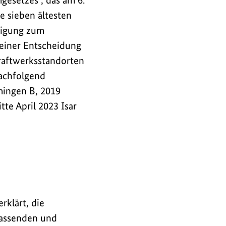
gesetzes", das am 6.
ie sieben ältesten
tigung zum
 einer Entscheidung
raftwerksstandorten
achfolgend
mingen B, 2019
e April 2023 Isar
rklärt, die
fassenden und