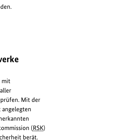
nden.
werke
 mit
aller
prüfen. Mit der
t angelegten
anerkannten
kommission (
RSK
)
herheit berät.