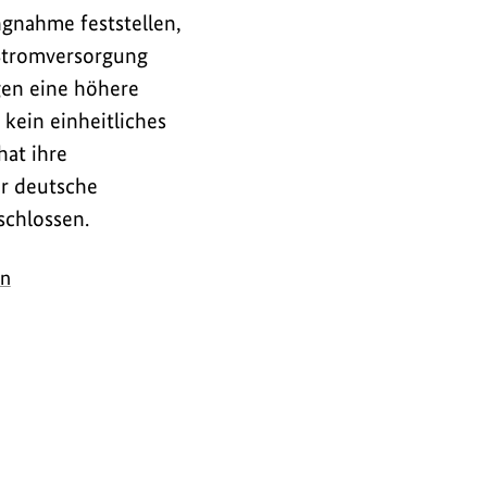
ngnahme feststellen,
 Stromversorgung
gen eine höhere
kein einheitliches
hat ihre
r deutsche
chlossen.
on