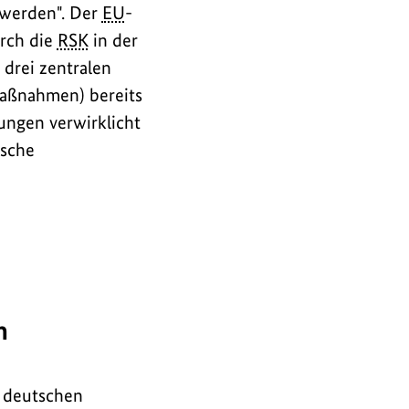
 werden". Der
EU
-
urch die
RSK
in der
 drei zentralen
maßnahmen) bereits
ungen verwirklicht
ische
n
r deutschen