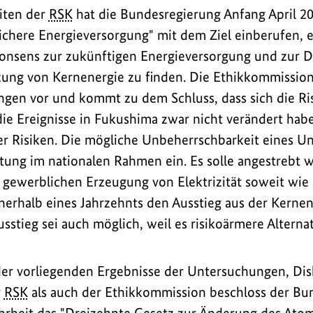
eiten der
RSK
hat die Bundesregierung Anfang April 20
chere Energieversorgung" mit dem Ziel einberufen, 
Konsens zur zukünftigen Energieversorgung und zur D
zung von Kernenergie zu finden. Die Ethikkommission
gen vor und kommt zu dem Schluss, dass sich die Ri
ie Ereignisse in Fukushima zwar nicht verändert habe
 Risiken. Die mögliche Unbeherrschbarkeit eines Un
tung im nationalen Rahmen ein. Es solle angestrebt 
 gewerblichen Erzeugung von Elektrizität soweit wie
erhalb eines Jahrzehnts den Ausstieg aus der Kerne
usstieg sei auch möglich, weil es risikoärmere Alterna
der vorliegenden Ergebnisse der Untersuchungen, Di
r
RSK
als auch der Ethikkommission beschloss der Bun