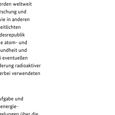
erden weltweit
orschung und
wie in anderen
eitlichten
desrepublik
he atom- und
sundheit und
 eventuellen
derung radioaktiver
ierbei verwendeten
Aufgabe und
menergie-
gelungen über die