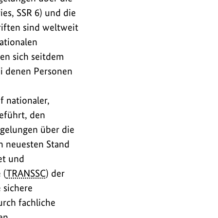
ies, SSR 6) und die
iften sind weltweit
ationalen
en sich seitdem
ei denen Personen
 nationaler,
eführt, den
egelungen über die
en neuesten Stand
et und
 (
TRANSSC
) der
 sichere
urch fachliche
en