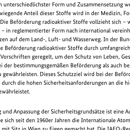
 in unterschiedlichster Form und Zusammensetzung w
wiegende Anteil dieser Stoffe wird in der Medizin, F
Die Beförderung radioaktiver Stoffe vollzieht sich – 
– in reglementierter Form nach international vereinh
tzen auf dem Land-, Luft- und Wasserweg. In der Bun
ie Beförderung radioaktiver Stoffe durch umfangreic
 Vorschriften geregelt, um den Schutz von Leben, Ge
i der bestimmungsgemäßen Beförderung als auch bei
u gewährleisten. Dieses Schutzziel wird bei der Beför
 durch die hohen Sicherheitsanforderungen an die h
ewährleistet.
 und Anpassung der Sicherheitsgrundsätze ist eine 
e sich seit den 1960er Jahren die Internationale Ato
 mit Sitz in Wien zu Eigen gemacht hat. Die IAEO-Re