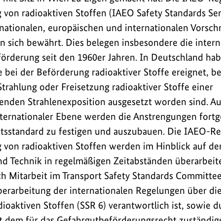
 von radioaktiven Stoffen (IAEO Safety Standards Ser
ationalen, europäischen und internationalen Vorschr
 sich bewährt. Dies belegen insbesondere die intern
örderung seit den 1960er Jahren. In Deutschland hab
bei der Beförderung radioaktiver Stoffe ereignet, b
trahlung oder Freisetzung radioaktiver Stoffe einer
nden Strahlenexposition ausgesetzt worden sind. Auf
ternationaler Ebene werden die Anstrengungen fortg
itsstandard zu festigen und auszubauen. Die IAEO-R
 von radioaktiven Stoffen werden im Hinblick auf d
d Technik in regelmäßigen Zeitabständen überarbeit
ch Mitarbeit im Transport Safety Standards Committee
berarbeitung der internationalen Regelungen über die
ioaktiven Stoffen (SSR 6) verantwortlich ist, sowie d
 dem für das Gefahrgutbeförderungsrecht zuständig