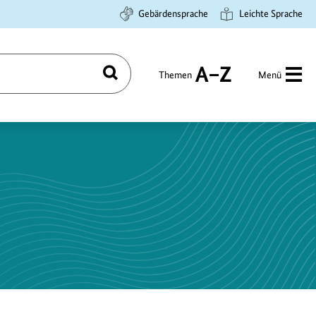
Gebärdensprache
Leichte Sprache
Themen
Menü
Suchen
A
bis
Z