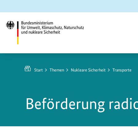
Zum
Zur
Zur
Hauptinhalt
Suche
Hauptnavigation
springen
springen
springen
Bundesministerium
für
Umwelt,
Start
Themen
Nukleare Sicherheit
Transporte
Klimaschutz,
Naturschutz
und
Beförderung radio
nukleare
Sicherheit