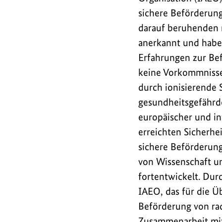
sichere Beförderung
darauf beruhenden n
anerkannt und haben
Erfahrungen zur Bef
keine Vorkommnisse 
durch ionisierende S
gesundheitsgefährde
europäischer und in
erreichten Sicherhe
sichere Beförderung
von Wissenschaft un
fortentwickelt. Dur
IAEO, das für die Ü
Beförderung von rad
Zusammenarbeit mit