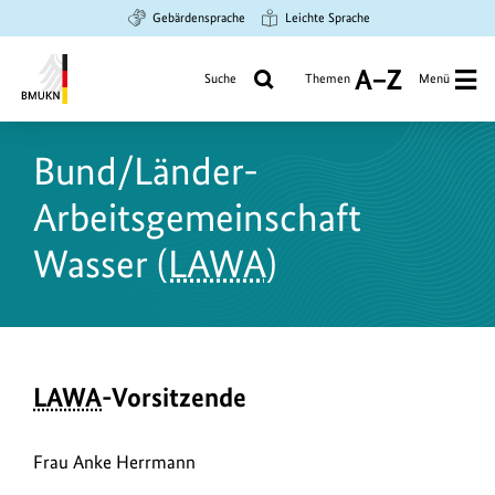
Zum
Zur
Zur
Gebärdensprache
Leichte Sprache
Hauptinhalt
Suche
Hauptnavigation
springen
springen
springen
Suche
Themen
Menü
A
bis
Bundesministerium
Z
für
Bund/Länder-
Umwelt,
Klimaschutz,
Arbeitsgemeinschaft
Naturschutz
und
Wasser (
LAWA
)
nukleare
Sicherheit
LAWA
-Vorsitzende
Frau Anke Herrmann