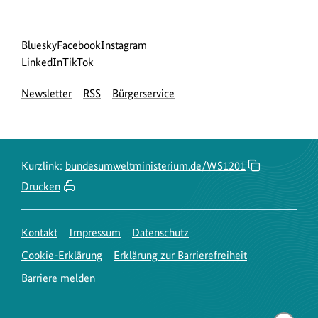
Social
zur
zur
zur
Bluesky
Facebook
Instagram
Media
Bluesky-
zur
zur
Facebook-
Instagram-
LinkedIn
TikTok
Navigation
Seite
LinkedIn-
TikTok-
Seite
Seite
Newsletter
RSS
Bürgerservice
des
Seite
Seite
des
des
BMUKN
des
des
BMUKN
BMUKN
BMUKN
BMUKN
Kurzlink:
bundesumweltministerium.de/WS1201
Drucken
Kontakt
Impressum
Datenschutz
Cookie-Erklärung
Erklärung zur Barrierefreiheit
Barriere melden