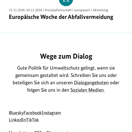
21.11.2026-29.11.2026 | Kreislaufwirtschaft | europaweit | Aktionstag
Europäische Woche der Abfallvermeidung
Europäische Woche der Abfallvermeidung
https://www.bundesumweltministerium.de/VE350
Wege zum Dialog
Gute Politik für Umweltschutz gelingt, wenn sie
gemeinsam gestaltet wird. Schreiben Sie uns oder
beteiligen Sie sich an unseren
Dialogangeboten
oder
folgen Sie uns in den
Sozialen Medien
.
Social
zur
zur
zur
Bluesky
Facebook
Instagram
Media
Bluesky-
zur
zur
Facebook-
Instagram-
LinkedIn
TikTok
Navigation
Seite
LinkedIn-
TikTok-
Seite
Seite