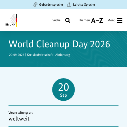
Zum
Zur
Zur
Gebärdensprache
Leichte Sprache
Hauptinhalt
Suche
Hauptnavigation
springen
springen
springen
Suche
Themen
Menü
A
bis
Bundesministerium
Z
für
World Cleanup Day 2026
Umwelt,
Klimaschutz,
20.09.2026 | Kreislaufwirtschaft | Aktionstag
Naturschutz
und
nukleare
Sicherheit
20
Sep
20.
September
Veranstaltungsort
weltweit