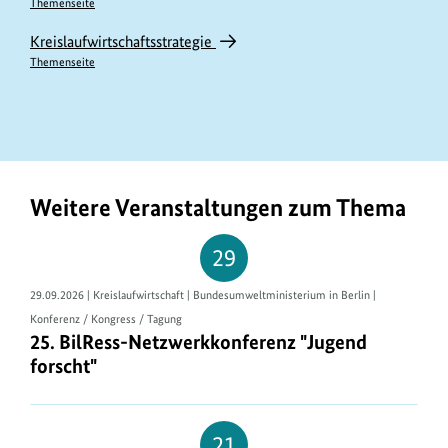
Themenseite
Kreislaufwirtschaftsstrategie
Themenseite
Weitere Veranstaltungen zum Thema
29
29.09.2026 | Kreislaufwirtschaft | Bundesumweltministerium in Berlin |
Konferenz / Kongress / Tagung
25. BilRess-Netzwerkkonferenz "Jugend forscht"
25. BilRess-Netzwerkkonferenz "Jugend
forscht"
21