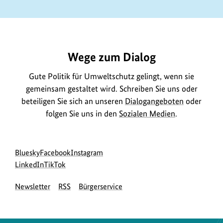
https://www.bundesumweltministerium.de/DL3159
Wege zum Dialog
Gute Politik für Umweltschutz gelingt, wenn sie
gemeinsam gestaltet wird. Schreiben Sie uns oder
beteiligen Sie sich an unseren
Dialogangeboten
oder
folgen Sie uns in den
Sozialen Medien
.
Social
zur
zur
zur
Bluesky
Facebook
Instagram
Media
Bluesky-
zur
zur
Facebook-
Instagram-
LinkedIn
TikTok
Navigation
Seite
LinkedIn-
TikTok-
Seite
Seite
Newsletter
RSS
Bürgerservice
des
Seite
Seite
des
des
BMUKN
des
des
BMUKN
BMUKN
BMUKN
BMUKN