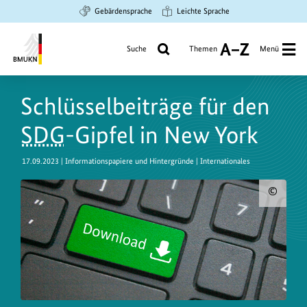
Zum
Zur
Zur
Gebärdensprache
Leichte Sprache
Hauptinhalt
Suche
Hauptnavigation
springen
springen
springen
Suche
Themen
Menü
A
bis
Bundesministerium
Z
für
Schlüsselbeiträge für den
Umwelt,
Klimaschutz,
SDG
-Gipfel in New York
Naturschutz
und
17.09.2023
| Informationspapiere und Hintergründe | Internationales
nukleare
Sicherheit
Urh
zum
Bild
anz