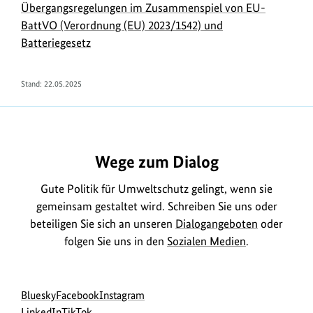
Übergangsregelungen im Zusammenspiel von EU-
BattVO (Verordnung (EU) 2023/1542) und
Batteriegesetz
Stand:
22.05.2025
https://www.bundesumweltministerium.de/FA2354
Wege zum Dialog
Gute Politik für Umweltschutz gelingt, wenn sie
gemeinsam gestaltet wird. Schreiben Sie uns oder
beteiligen Sie sich an unseren
Dialogangeboten
oder
folgen Sie uns in den
Sozialen Medien
.
Social
zur
zur
zur
Bluesky
Facebook
Instagram
Media
Bluesky-
zur
zur
Facebook-
Instagram-
LinkedIn
TikTok