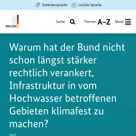
Zum
Zur
Zur
Gebärdensprache
Leichte Sprache
Hauptinhalt
Suche
Hauptnavigation
springen
springen
springen
Suche
Themen
Menü
A
bis
Bundesministerium
Z
für
Warum hat der Bund nicht
Umwelt,
Klimaschutz,
schon längst stärker
Naturschutz
und
rechtlich verankert,
nukleare
Infrastruktur in vom
Sicherheit
Hochwasser betroffenen
Gebieten klimafest zu
machen?
FAQ