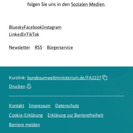
folgen Sie uns in den
Sozialen Medien
.
Social
zur
zur
zur
Bluesky
Facebook
Instagram
Media
Bluesky-
zur
zur
Facebook-
Instagram-
LinkedIn
TikTok
Navigation
Seite
LinkedIn-
TikTok-
Seite
Seite
Newsletter
RSS
Bürgerservice
des
Seite
Seite
des
des
BMUKN
des
des
BMUKN
BMUKN
BMUKN
BMUKN
Kurzlink:
bundesumweltministerium.de/FA2227
Drucken
Kontakt
Impressum
Datenschutz
Cookie-Erklärung
Erklärung zur Barrierefreiheit
Barriere melden