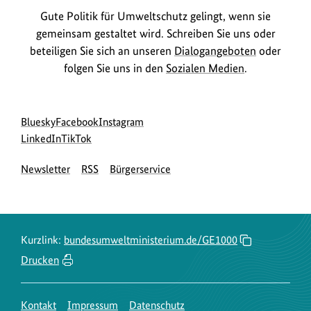
Gute Politik für Umweltschutz gelingt, wenn sie
gemeinsam gestaltet wird. Schreiben Sie uns oder
beteiligen Sie sich an unseren
Dialogangeboten
oder
folgen Sie uns in den
Sozialen Medien
.
Social
zur
zur
zur
Bluesky
Facebook
Instagram
Media
Bluesky-
zur
zur
Facebook-
Instagram-
LinkedIn
TikTok
Navigation
Seite
LinkedIn-
TikTok-
Seite
Seite
Newsletter
RSS
Bürgerservice
des
Seite
Seite
des
des
BMUKN
des
des
BMUKN
BMUKN
BMUKN
BMUKN
Kurzlink:
bundesumweltministerium.de/GE1000
Drucken
Kontakt
Impressum
Datenschutz