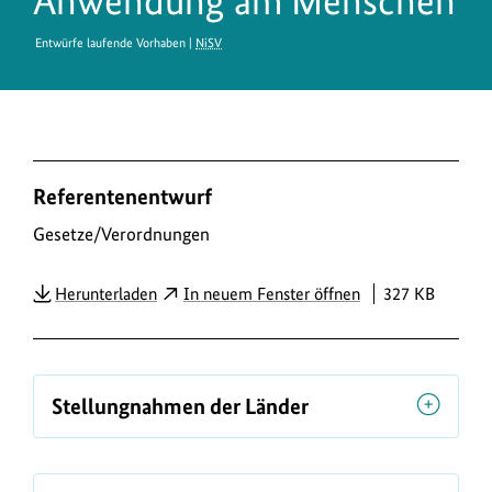
Anwendung am Menschen
Entwürfe laufende Vorhaben |
NiSV
D
Referentenentwurf
o
w
Gesetze/Verordnungen
n
PDF
Herunterladen
In neuem Fenster öffnen
327 KB
l
o
a
d
Stellungnahmen der Länder
s
/