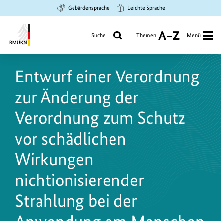
Zum
Zur
Zur
Gebärdensprache
Leichte Sprache
Hauptinhalt
Suche
Hauptnavigation
springen
springen
springen
Suche
Themen
Menü
A
bis
Bundesministerium
Z
für
Entwurf einer Verordnung
Umwelt,
Klimaschutz,
zur Änderung der
Naturschutz
und
Verordnung zum Schutz
nukleare
vor schädlichen
Sicherheit
Wirkungen
nichtionisierender
Strahlung bei der