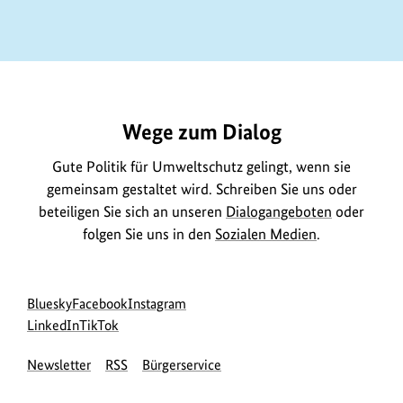
n
f
o
https://www.bundesumweltministerium.de/GE977
r
m
a
Wege zum Dialog
t
Gute Politik für Umweltschutz gelingt, wenn sie
i
gemeinsam gestaltet wird. Schreiben Sie uns oder
o
beteiligen Sie sich an unseren
Dialogangeboten
oder
n
folgen Sie uns in den
Sozialen Medien
.
e
n
z
Social
zur
zur
zur
Bluesky
Facebook
Instagram
u
Media
Bluesky-
zur
zur
Facebook-
Instagram-
LinkedIn
TikTok
Navigation
Seite
LinkedIn-
TikTok-
Seite
Seite
m
Newsletter
RSS
Bürgerservice
des
Seite
Seite
des
des
B
BMUKN
des
des
BMUKN
BMUKN