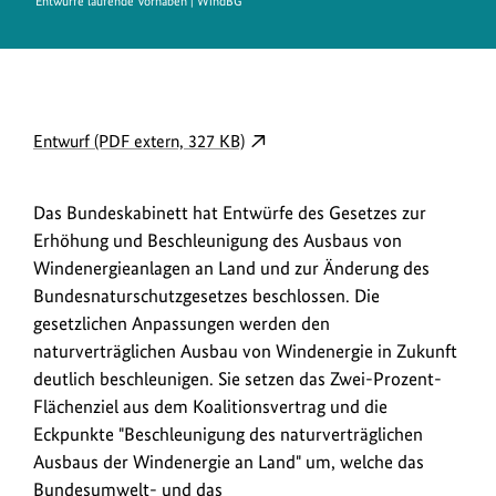
Entwürfe laufende Vorhaben | WindBG
D
externer
Entwurf (PDF extern, 327 KB)
o
Link
w
öffnet
Das Bundeskabinett hat Entwürfe des Gesetzes zur
in
n
Erhöhung und Beschleunigung des Ausbaus von
neuem
l
Windenergieanlagen an Land und zur Änderung des
Fenster:
o
Bundesnaturschutzgesetzes beschlossen. Die
Entwurf
a
gesetzlichen Anpassungen werden den
(PDF
naturverträglichen Ausbau von Windenergie in Zukunft
extern,
d
deutlich beschleunigen. Sie setzen das Zwei-Prozent-
327
s
Flächenziel aus dem Koalitionsvertrag und die
KB)
/
Eckpunkte "Beschleunigung des naturverträglichen
L
Ausbaus der Windenergie an Land" um, welche das
i
Bundesumwelt- und das