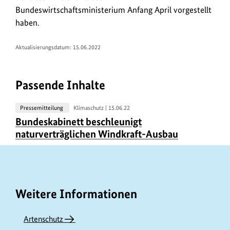
n
Bundeswirtschaftsministerium Anfang April vorgestellt
haben.
k
s
Aktualisierungsdatum: 15.06.2022
Passende Inhalte
Pressemitteilung
Klimaschutz |
15.06.22
U
Bundeskabinett beschleunigt
r
naturverträglichen Windkraft-Ausbau
h
e
b
e
Weitere Informationen
r
i
Artenschutz