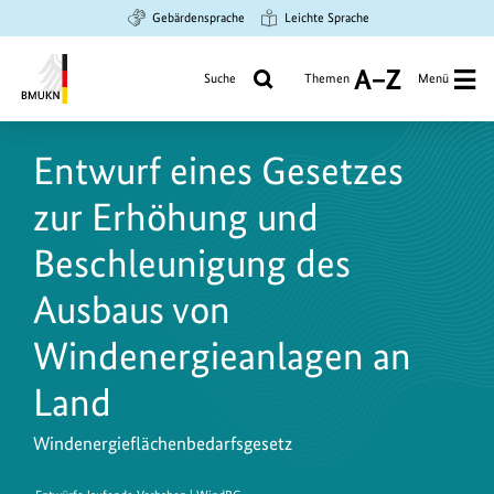
Zum
Zur
Zur
Gebärdensprache
Leichte Sprache
Hauptinhalt
Suche
Hauptnavigation
springen
springen
springen
Suche
Themen
Menü
A
bis
Bundesministerium
Z
für
Entwurf eines Gesetzes
Umwelt,
Klimaschutz,
zur Erhöhung und
Naturschutz
und
Beschleunigung des
nukleare
Ausbaus von
Sicherheit
Windenergieanlagen an
Land
Windenergieflächenbedarfsgesetz