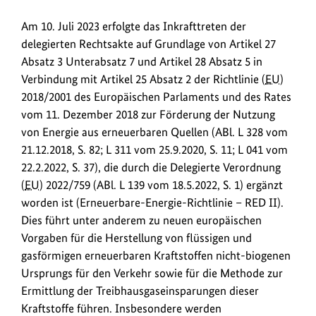
/
Am 10. Juli 2023 erfolgte das Inkrafttreten der
L
delegierten Rechtsakte auf Grundlage von Artikel 27
i
Absatz 3 Unterabsatz 7 und Artikel 28 Absatz 5 in
n
Verbindung mit Artikel 25 Absatz 2 der Richtlinie (
EU
)
k
2018/2001 des Europäischen Parlaments und des Rates
s
vom 11. Dezember 2018 zur Förderung der Nutzung
von Energie aus erneuerbaren Quellen (ABl. L 328 vom
21.12.2018, S. 82; L 311 vom 25.9.2020, S. 11; L 041 vom
22.2.2022, S. 37), die durch die Delegierte Verordnung
(
EU
) 2022/759 (ABl. L 139 vom 18.5.2022, S. 1) ergänzt
worden ist (Erneuerbare-Energie-Richtlinie – RED II).
Dies führt unter anderem zu neuen europäischen
Vorgaben für die Herstellung von flüssigen und
gasförmigen erneuerbaren Kraftstoffen nicht-biogenen
Ursprungs für den Verkehr sowie für die Methode zur
Ermittlung der Treibhausgaseinsparungen dieser
Kraftstoffe führen. Insbesondere werden