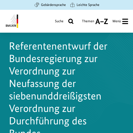
Zum
Zur
Zur
Gebärdensprache
Leichte Sprache
Hauptinhalt
Suche
Hauptnavigation
springen
springen
springen
Suche
Themen
Menü
A
bis
Bundesministerium
Z
für
Referentenentwurf der
Umwelt,
Klimaschutz,
Bundesregierung zur
Naturschutz
und
Verordnung zur
nukleare
Neufassung der
Sicherheit
siebenunddreißigsten
Verordnung zur
Durchführung des