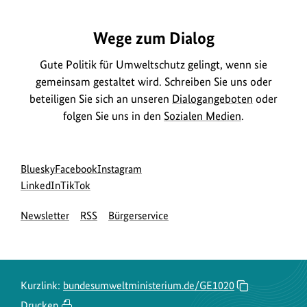
Wege zum Dialog
Gute Politik für Umweltschutz gelingt, wenn sie
gemeinsam gestaltet wird. Schreiben Sie uns oder
beteiligen Sie sich an unseren
Dialogangeboten
oder
folgen Sie uns in den
Sozialen Medien
.
Social
zur
zur
zur
Bluesky
Facebook
Instagram
Media
Bluesky-
zur
zur
Facebook-
Instagram-
LinkedIn
TikTok
Navigation
Seite
LinkedIn-
TikTok-
Seite
Seite
Newsletter
RSS
Bürgerservice
des
Seite
Seite
des
des
BMUKN
des
des
BMUKN
BMUKN
BMUKN
BMUKN
Kurzlink:
bundesumweltministerium.de/GE1020
Drucken