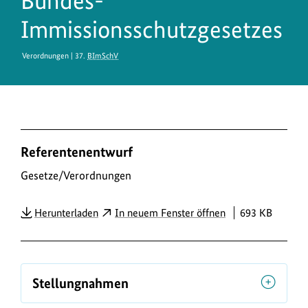
Bundes-
Immissionsschutzgesetzes
Verordnungen | 37.
BImSchV
D
Referentenentwurf
o
w
Gesetze/Verordnungen
n
PDF
Herunterladen
In neuem Fenster öffnen
693 KB
l
o
a
d
Stellungnahmen
s