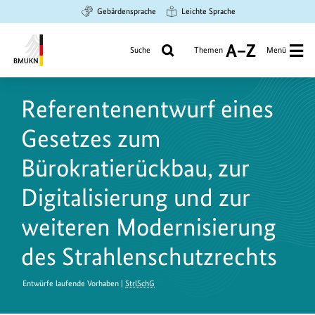
Zum
Zur
Zur
Gebärdensprache
Leichte Sprache
Hauptinhalt
Suche
Hauptnavigation
springen
springen
springen
Suche
Themen
Menü
A
bis
Bundesministerium
Z
für
Referentenentwurf eines
Umwelt,
Klimaschutz,
Gesetzes zum
Naturschutz
und
Bürokratierückbau, zur
nukleare
Digitalisierung und zur
Sicherheit
weiteren Modernisierung
des Strahlenschutzrechts
Entwürfe laufende Vorhaben |
StrlSchG