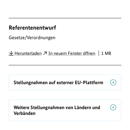
D
Referentenentwurf
o
w
Gesetze/Verordnungen
n
PDF
Herunterladen
In neuem Fenster öffnen
1 MB
l
o
a
d
Stellungnahmen auf externer EU-Plattform
s
/
L
Weitere Stellungnahmen von Ländern und
Verbänden
i
n