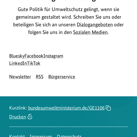
Gute Politik für Umweltschutz gelingt, wenn sie
gemeinsam gestaltet wird. Schreiben Sie uns oder
beteiligen Sie sich an unseren
Dialogangeboten
oder
folgen Sie uns in den
Sozialen Medien
.
Social
zur
zur
zur
Bluesky
Facebook
Instagram
Media
Bluesky-
zur
zur
Facebook-
Instagram-
LinkedIn
TikTok
Navigation
Seite
LinkedIn-
TikTok-
Seite
Seite
Newsletter
RSS
Bürgerservice
des
Seite
Seite
des
des
BMUKN
des
des
BMUKN
BMUKN
BMUKN
BMUKN
Kurzlink:
bundesumweltministerium.de/GE1106
Drucken
Kontakt
Impressum
Datenschutz