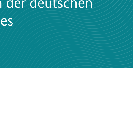
h der deutschen
des