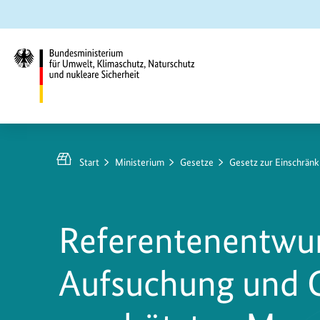
Zum
Zur
Zur
Hauptinhalt
Suche
Hauptnavigation
springen
springen
springen
Bundesministerium
für
Umwelt,
Start
Ministerium
Gesetze
Gesetz zur Einschrän
Klimaschutz,
Naturschutz
und
Referentenentwur
nukleare
Sicherheit
Aufsuchung und 