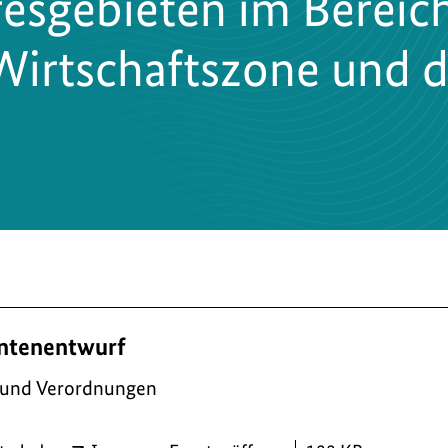
esgebieten im Bereic
Wirtschaftszone und 
ntenentwurf
 und Verordnungen