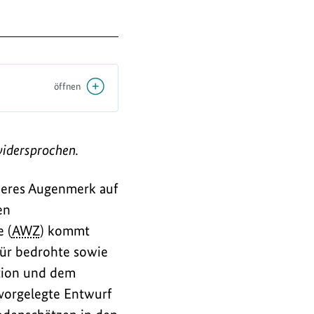
öffnen
widersprochen.
eres Augenmerk auf
en
 (
AWZ
) kommt
für bedrohte sowie
ation und dem
 vorgelegte Entwurf