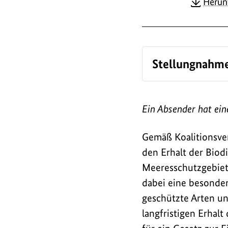
Herun
l
o
a
d
Stellungnahme
s
/
Ein Absender hat ein
L
i
Gemäß Koalitionsver
n
den Erhalt der Biod
k
Meeresschutzgebiete
dabei eine besonder
s
geschützte Arten u
langfristigen Erhal