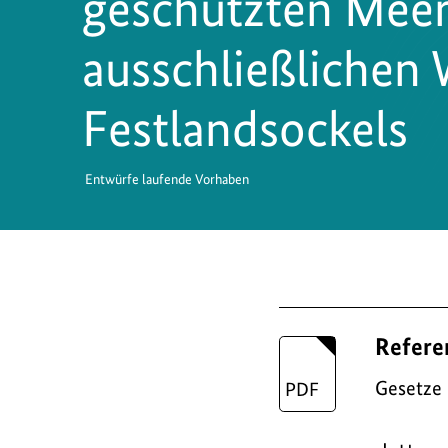
geschützten Meer
ausschließlichen 
Festlandsockels
Entwürfe laufende Vorhaben
D
Refere
o
w
Gesetze
n