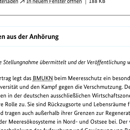
PDF
terladen
In neuem Fenster öffnen
188 KB
n aus der Anhörung
e Stellungnahme übermittelt und der Veröffentlichung 
trag legt das
BMUKN
beim Meeresschutz ein besond
iversität und den Kampf gegen die Verschmutzung. D
n in der deutschen ausschließlichen Wirtschaftszone
e Rolle zu. Sie sind Rückzugsorte und Lebensräume 
nd tragen auch außerhalb ihrer Grenzen zur Regener
t der Meeresökosysteme in Nord- und Ostsee bei. Der