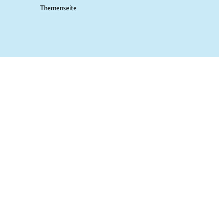
Themenseite
https://www.bundesumweltministerium.de/G