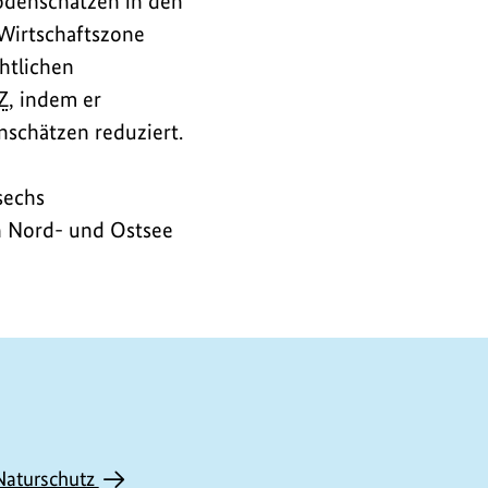
odenschätzen in den
Wirtschaftszone
chtlichen
Z
, indem er
schätzen reduziert.
sechs
n Nord- und Ostsee
Naturschutz