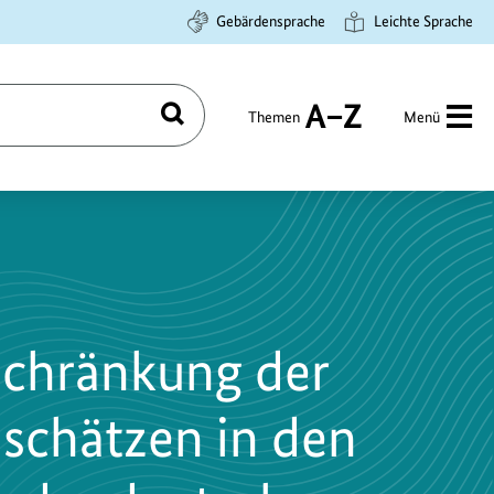
Gebärdensprache
Leichte Sprache
Themen
Menü
Suchen
A
bis
Z
schränkung der
chätzen in den