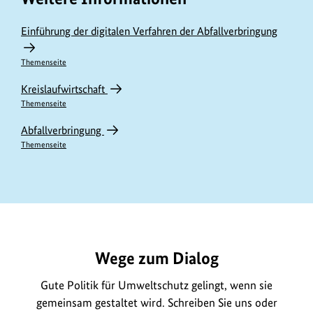
f
e
o
r
Einführung der digitalen Verfahren der Abfallverbringung
r
i
m
Themenseite
n
a
f
Kreislaufwirtschaft
t
Themenseite
o
i
r
Abfallverbringung
o
m
Themenseite
n
a
e
t
n
i
https://www.bundesumweltministerium.de/GE1040
z
o
u
n
Wege zum Dialog
m
e
B
n
Gute Politik für Umweltschutz gelingt, wenn sie
i
z
gemeinsam gestaltet wird. Schreiben Sie uns oder