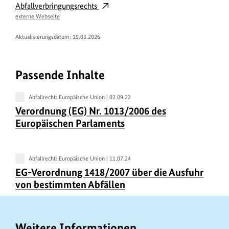
Abfallverbringungsrechts
externe Webseite
Aktualisierungsdatum: 19.03.2026
Passende Inhalte
Abfallrecht: Europäische Union |
02.09.22
U
Verordnung (EG) Nr. 1013/2006 des
r
Europäischen Parlaments
h
e
b
Abfallrecht: Europäische Union |
11.07.24
U
EG-Verordnung 1418/2007 über die Ausfuhr
e
r
von bestimmten Abfällen
r
h
i
e
n
b
Weitere Informationen