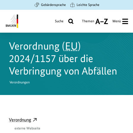
Zum
Zur
Zur
Gebärdensprache
Leichte Sprache
Hauptinhalt
Suche
Hauptnavigation
springen
springen
springen
Suche
Themen
Menü
A
bis
Bundesministerium
Z
für
Verordnung (
EU
)
Umwelt,
Klimaschutz,
2024/1157 über die
Naturschutz
und
Verbringung von Abfällen
nukleare
Sicherheit
Verordnungen
D
externer
Verordnung
o
Link
externe Webseite