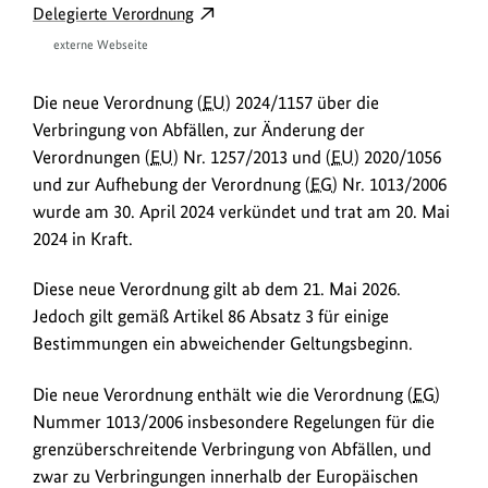
w
öffnet
externer
Delegierte Verordnung
in
n
Link
externe Webseite
neuem
öffnet
l
Fenster:
in
o
Die neue Verordnung (
EU
) 2024/1157 über die
Verordnung
neuem
a
Verbringung von Abfällen, zur Änderung der
Fenster:
Verordnungen (
EU
) Nr. 1257/2013 und (
EU
) 2020/1056
d
Delegierte
und zur Aufhebung der Verordnung (
EG
) Nr. 1013/2006
s
Verordnung
wurde am 30. April 2024 verkündet und trat am 20. Mai
/
2024 in Kraft.
L
i
Diese neue Verordnung gilt ab dem 21. Mai 2026.
Jedoch gilt gemäß Artikel 86 Absatz 3 für einige
n
Bestimmungen ein abweichender Geltungsbeginn.
k
s
Die neue Verordnung enthält wie die Verordnung (
EG
)
Nummer 1013/2006 insbesondere Regelungen für die
grenzüberschreitende Verbringung von Abfällen, und
zwar zu Verbringungen innerhalb der Europäischen