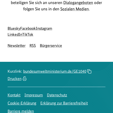
l
beteiligen Sie sich an unseren
Dialogangeboten
oder
u
d
folgen Sie uns in den
Sozialen Medien
.
m
a
B
n
i
Social
zur
zur
zur
Bluesky
Facebook
Instagram
z
l
Media
Bluesky-
zur
zur
Facebook-
Instagram-
LinkedIn
TikTok
e
d
Navigation
Seite
LinkedIn-
TikTok-
Seite
Seite
i
a
Newsletter
RSS
Bürgerservice
des
Seite
Seite
des
des
g
n
BMUKN
des
des
BMUKN
BMUKN
e
BMUKN
BMUKN
z
n
e
Kurzlink:
bundesumweltministerium.de/GE1040
i
Drucken
g
e
n
Kontakt
Impressum
Datenschutz
Cookie-Erklärung
Erklärung zur Barrierefreiheit
Barriere melden