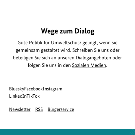
Wege zum Dialog
Gute Politik für Umweltschutz gelingt, wenn sie
gemeinsam gestaltet wird. Schreiben Sie uns oder
beteiligen Sie sich an unseren
Dialogangeboten
oder
folgen Sie uns in den
Sozialen Medien
.
Social
zur
zur
zur
Bluesky
Facebook
Instagram
Media
Bluesky-
zur
zur
Facebook-
Instagram-
LinkedIn
TikTok
Navigation
Seite
LinkedIn-
TikTok-
Seite
Seite
Newsletter
RSS
Bürgerservice
des
Seite
Seite
des
des
BMUKN
des
des
BMUKN
BMUKN
BMUKN
BMUKN