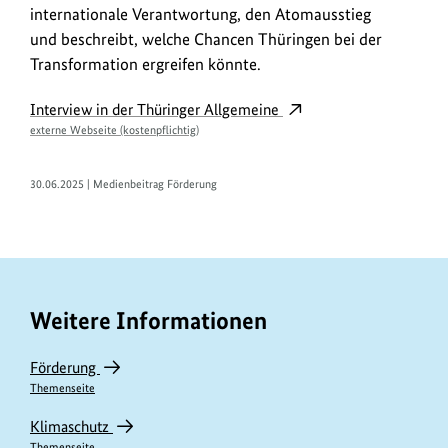
spricht
internationale Verantwortung, den Atomausstieg
der
und beschreibt, welche Chancen Thüringen bei der
Bundesumweltminister
Transformation ergreifen könnte.
über
internationale
Interview in der Thüringer Allgemeine
Verantwortung,
externe Webseite (kostenpflichtig)
den
Atomausstieg
30.06.2025 | Medienbeitrag Förderung
und beschreibt,
welche
Chancen
Thüringen
bei
Weitere Informationen
der
Transformation
Förderung
ergreifen
Themenseite
könnte.
Klimaschutz
Themenseite