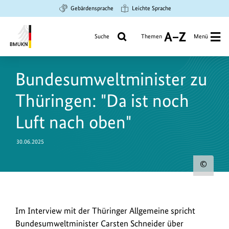
Zum
Zur
Zur
Gebärdensprache
Leichte Sprache
Hauptinhalt
Suche
Hauptnavigation
springen
springen
springen
Suche
Themen
Menü
A
bis
Bundesministerium
Z
für
Bundesumweltminister zu
Umwelt,
Klimaschutz,
Thüringen: "Da ist noch
Naturschutz
und
Luft nach oben"
nukleare
Sicherheit
30.06.2025
Urh
zum
Bild
Im
Im Interview mit der Thüringer Allgemeine spricht
anz
Interview
Bundesumweltminister Carsten Schneider über