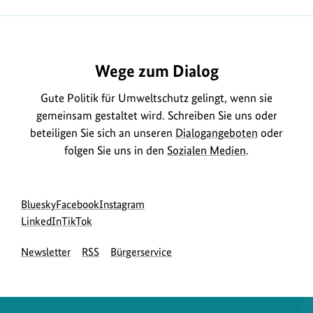
Wege zum Dialog
Gute Politik für Umweltschutz gelingt, wenn sie
gemeinsam gestaltet wird. Schreiben Sie uns oder
beteiligen Sie sich an unseren
Dialogangeboten
oder
folgen Sie uns in den
Sozialen Medien
.
Social
zur
zur
zur
Bluesky
Facebook
Instagram
Media
Bluesky-
zur
zur
Facebook-
Instagram-
LinkedIn
TikTok
Navigation
Seite
LinkedIn-
TikTok-
Seite
Seite
Newsletter
RSS
Bürgerservice
des
Seite
Seite
des
des
BMUKN
des
des
BMUKN
BMUKN
BMUKN
BMUKN