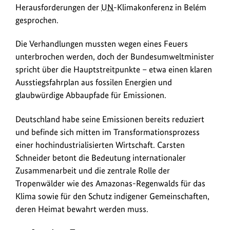
mit
Herausforderungen der
UN
-Klimakonferenz in Belém
ntv
gesprochen.
hat
Bundesumweltminister
Die Verhandlungen mussten wegen eines Feuers
Carsten
unterbrochen werden, doch der Bundesumweltminister
Schneider
spricht über die Hauptstreitpunkte – etwa einen klaren
über
Ausstiegsfahrplan aus fossilen Energien und
die
glaubwürdige Abbaupfade für Emissionen.
aktuelle
Situation
Deutschland habe seine Emissionen bereits reduziert
und
und befinde sich mitten im Transformationsprozess
die
einer hochindustrialisierten Wirtschaft. Carsten
Herausforderungen
Schneider betont die Bedeutung internationaler
der
Zusammenarbeit und die zentrale Rolle der
UN
-
Tropenwälder wie des Amazonas-Regenwalds für das
Klimakonferenz
Klima sowie für den Schutz indigener Gemeinschaften,
in
deren Heimat bewahrt werden muss.
Belém
gesprochen.