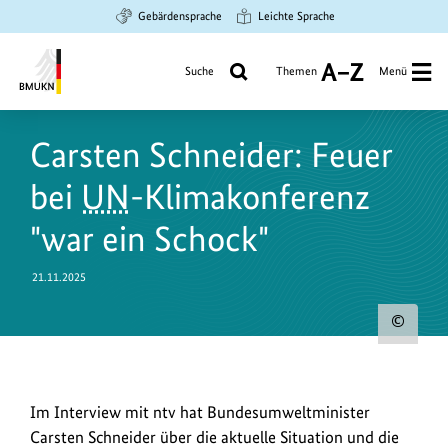
Zum
Zur
Zur
Gebärdensprache
Leichte Sprache
Hauptinhalt
Suche
Hauptnavigation
springen
springen
springen
Suche
Themen
Menü
A
bis
Bundesministerium
Z
für
Carsten Schneider: Feuer
Umwelt,
Klimaschutz,
bei
UN
-Klimakonferenz
Naturschutz
und
"war ein Schock"
nukleare
Sicherheit
21.11.2025
Urh
zum
Bild
Im
Im Interview mit ntv hat Bundesumweltminister
anz
Interview
Carsten Schneider über die aktuelle Situation und die