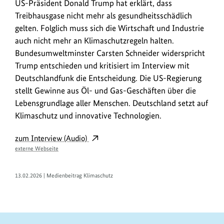
US-
US-Präsident Donald Trump hat erklärt, dass
anz
Präsident
Treibhausgase nicht mehr als gesundheitsschädlich
Donald
gelten. Folglich muss sich die Wirtschaft und Industrie
Trump
auch nicht mehr an Klimaschutzregeln halten.
hat
Bundesumweltminster Carsten Schneider widerspricht
erklärt,
Trump entschieden und kritisiert im Interview mit
dass
Deutschlandfunk die Entscheidung. Die US-Regierung
Treibhausgase
stellt Gewinne aus Öl- und Gas-Geschäften über die
nicht
Lebensgrundlage aller Menschen. Deutschland setzt auf
mehr
Klimaschutz und innovative Technologien.
als
gesundheitsschädlich
zum Interview (Audio)
gelten.
externe Webseite
Bundesumweltminster
Carsten
13.02.2026 | Medienbeitrag Klimaschutz
Schneider
widerspricht
Trump
entschieden