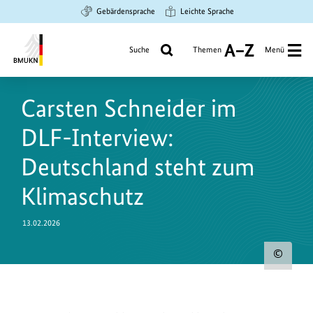
Zum
Zur
Zur
Gebärdensprache
Leichte Sprache
Hauptinhalt
Suche
Hauptnavigation
springen
springen
springen
Suche
Themen
Menü
A
bis
Bundesministerium
Z
für
Carsten Schneider im
Umwelt,
Klimaschutz,
DLF-Interview:
Naturschutz
und
Deutschland steht zum
nukleare
Klimaschutz
Sicherheit
13.02.2026
Urh
zum
Bild