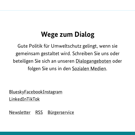
Wege zum Dialog
Gute Politik für Umweltschutz gelingt, wenn sie
gemeinsam gestaltet wird. Schreiben Sie uns oder
beteiligen Sie sich an unseren
Dialogangeboten
oder
folgen Sie uns in den
Sozialen Medien
.
Social
zur
zur
zur
Bluesky
Facebook
Instagram
Media
Bluesky-
zur
zur
Facebook-
Instagram-
LinkedIn
TikTok
Navigation
Seite
LinkedIn-
TikTok-
Seite
Seite
Newsletter
RSS
Bürgerservice
des
Seite
Seite
des
des
BMUKN
des
des
BMUKN
BMUKN
BMUKN
BMUKN