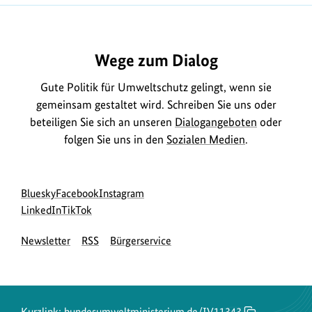
Wege zum Dialog
Gute Politik für Umweltschutz gelingt, wenn sie
gemeinsam gestaltet wird. Schreiben Sie uns oder
beteiligen Sie sich an unseren
Dialogangeboten
oder
folgen Sie uns in den
Sozialen Medien
.
Social
zur
zur
zur
Bluesky
Facebook
Instagram
Media
Bluesky-
zur
zur
Facebook-
Instagram-
LinkedIn
TikTok
Navigation
Seite
LinkedIn-
TikTok-
Seite
Seite
Newsletter
RSS
Bürgerservice
des
Seite
Seite
des
des
BMUKN
des
des
BMUKN
BMUKN
BMUKN
BMUKN
Kurzlink:
bundesumweltministerium.de/IV11343