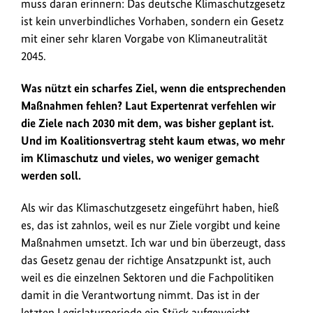
muss daran erinnern: Das deutsche Klimaschutzgesetz
Klimaschutzgesetz
ist kein unverbindliches Vorhaben, sondern ein Gesetz
verankerte
mit einer sehr klaren Vorgabe von Klimaneutralität
Klimaneutralität
2045.
zu
erreichen.
Was nützt ein scharfes Ziel, wenn die entsprechenden
Maßnahmen fehlen? Laut Expertenrat verfehlen wir
die Ziele nach 2030 mit dem, was bisher geplant ist.
Und im Koalitionsvertrag steht kaum etwas, wo mehr
im Klimaschutz und vieles, wo weniger gemacht
werden soll.
Als wir das Klimaschutzgesetz eingeführt haben, hieß
es, das ist zahnlos, weil es nur Ziele vorgibt und keine
Maßnahmen umsetzt. Ich war und bin überzeugt, dass
das Gesetz genau der richtige Ansatzpunkt ist, auch
weil es die einzelnen Sektoren und die Fachpolitiken
damit in die Verantwortung nimmt. Das ist in der
letzten Legislaturperiode ein Stück aufgeweicht