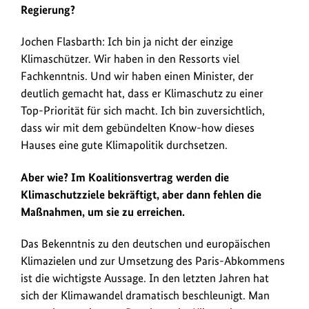
Interview
Regierung?
mit
Table.Briefings
Jochen Flasbarth: Ich bin ja nicht der einzige
spricht
Klimaschützer. Wir haben in den Ressorts viel
Staatssekretär
Fachkenntnis. Und wir haben einen Minister, der
Flasbarth
deutlich gemacht hat, dass er Klimaschutz zu einer
unter
Top-Priorität für sich macht. Ich bin zuversichtlich,
anderem
dass wir mit dem gebündelten Know-how dieses
über
Hauses eine gute Klimapolitik durchsetzen.
die
Einhaltung
Aber wie? Im Koalitionsvertrag werden die
der
Klimaschutzziele bekräftigt, aber dann fehlen die
Klimaschutzziele
Maßnahmen, um sie zu erreichen.
und
entsprechende
Das Bekenntnis zu den deutschen und europäischen
Maßnahmen,
Klimazielen und zur Umsetzung des Paris-Abkommens
um
ist die wichtigste Aussage. In den letzten Jahren hat
die
sich der Klimawandel dramatisch beschleunigt. Man
im