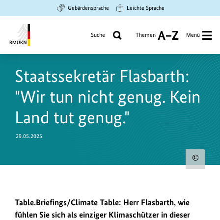
Zum
Zur
Zur
Gebärdensprache
Leichte Sprache
Hauptinhalt
Suche
Hauptnavigation
springen
springen
springen
Suche
Themen
Menü
A
bis
Bundesministerium
Z
für
Staatssekretär Flasbarth:
Umwelt,
Klimaschutz,
"Wir tun nicht genug. Kein
Naturschutz
und
Land tut genug."
nukleare
Sicherheit
29.05.2025
Urh
zum
Bild
In
Table.Briefings/Climate Table: Herr Flasbarth, wie
anz
einem
fühlen Sie sich als einziger Klimaschützer in dieser