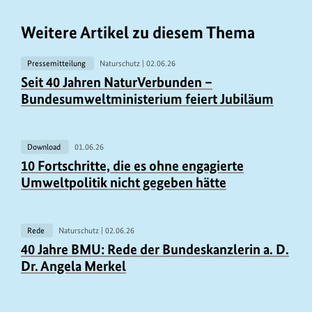
Weitere Artikel zu diesem Thema
Pressemitteilung
Naturschutz |
02.06.26
U
Seit 40 Jahren NaturVerbunden –
r
Bundesumweltministerium feiert Jubiläum
h
e
b
Download
01.06.26
U
10 Fortschritte, die es ohne engagierte
e
r
Umweltpolitik nicht gegeben hätte
r
h
i
e
n
b
Rede
Naturschutz |
02.06.26
U
f
40 Jahre BMU: Rede der Bundeskanzlerin a. D.
e
r
o
Dr. Angela Merkel
r
h
r
i
e
m