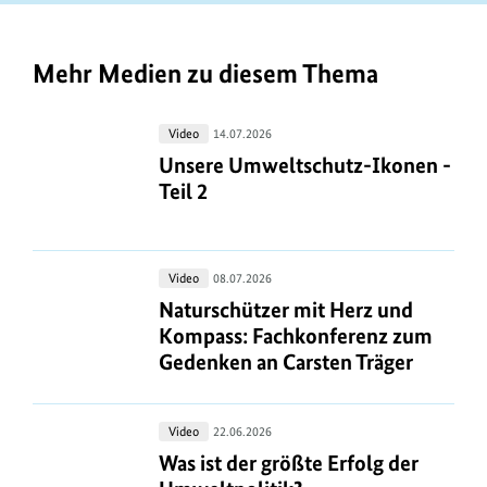
n
b
a
f
e
t
o
r
Mehr Medien zu diesem Thema
i
r
i
o
m
n
Unsere
Video
14.07.2026
n
a
f
Umweltschutz-
Unsere Umweltschutz-Ikonen - Teil
Unsere Umweltschutz-Ikonen -
e
t
o
Ikonen
Teil 2
n
i
-
r
z
o
Teil
m
u
2
n
a
Naturschützer
Video
08.07.2026
m
e
mit
Naturschützer mit Herz und Kompas
Naturschützer mit Herz und
t
B
n
Herz
Kompass: Fachkonferenz zum
i
i
und
Gedenken an Carsten Träger
z
o
l
Kompass:
u
n
Fachkonferenz
d
m
e
Was
Video
22.06.2026
zum
a
B
ist
Was ist der größte Erfolg der Umwel
n
Was ist der größte Erfolg der
Gedenken
n
der