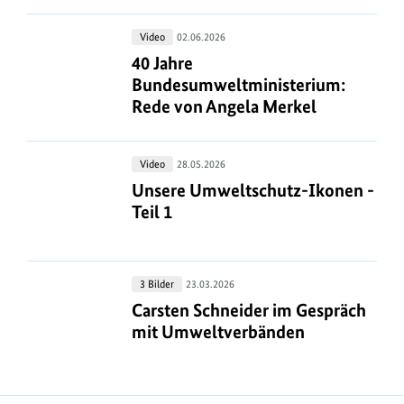
des
40
Video
02.06.2026
Bundesumweltministeriums
Jahre
40 Jahre Bundesumweltministerium
40 Jahre
Bundesumweltministerium:
Bundesumweltministerium:
Rede
Rede von Angela Merkel
von
Angela
Unsere
Video
28.05.2026
Merkel
Umweltschutz-
Unsere Umweltschutz-Ikonen - Teil
Unsere Umweltschutz-Ikonen -
Ikonen
Teil 1
-
Teil
1
Carsten
3 Bilder
23.03.2026
Schneider
Carsten Schneider im Gespräch mi
Carsten Schneider im Gespräch
im
mit Umweltverbänden
Gespräch
mit
Umweltverbänden