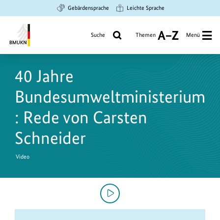
Zum
Zur
Zur
Gebärdensprache
Leichte Sprache
Hauptinhalt
Suche
Hauptnavigation
springen
springen
springen
Suche
Themen
Menü
A
bis
Bundesministerium
Z
für
40 Jahre
Umwelt,
Klimaschutz,
Bundesumweltministerium
Naturschutz
und
: Rede von Carsten
nukleare
Schneider
Sicherheit
Video