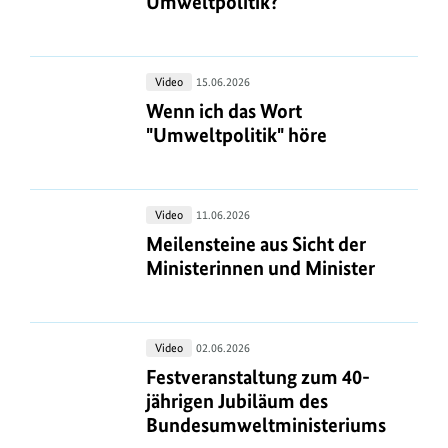
i
Umweltpolitik?
an
z
z
größte
l
Carsten
u
e
Erfolg
Träger
d
m
i
der
a
Wenn
Video
15.06.2026
B
Umweltpolitik?
g
n
ich
Wenn ich das Wort "Umweltpolitik"
Wenn ich das Wort
i
e
das
"Umweltpolitik" höre
z
l
n
Wort
e
d
"Umweltpolitik"
i
a
höre
Meilensteine
Video
11.06.2026
g
n
aus
Meilensteine aus Sicht der Minister
Meilensteine aus Sicht der
e
z
Sicht
Ministerinnen und Minister
n
e
der
i
Ministerinnen
und
g
Festveranstaltung
Video
02.06.2026
Minister
e
zum
Festveranstaltung zum 40-jährigen
Festveranstaltung zum 40-
n
40-
jährigen Jubiläum des
jährigen
Bundesumweltministeriums
Jubiläum