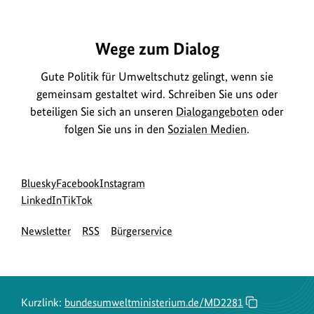
https://www.bundesumweltministerium.de/MD2281
Wege zum Dialog
Gute Politik für Umweltschutz gelingt, wenn sie
gemeinsam gestaltet wird. Schreiben Sie uns oder
beteiligen Sie sich an unseren
Dialogangeboten
oder
folgen Sie uns in den
Sozialen Medien
.
Social
zur
zur
zur
Bluesky
Facebook
Instagram
Media
Bluesky-
zur
zur
Facebook-
Instagram-
LinkedIn
TikTok
Navigation
Seite
LinkedIn-
TikTok-
Seite
Seite
Newsletter
RSS
Bürgerservice
des
Seite
Seite
des
des
BMUKN
des
des
BMUKN
BMUKN
BMUKN
BMUKN
Kurzlink:
bundesumweltministerium.de/MD2281