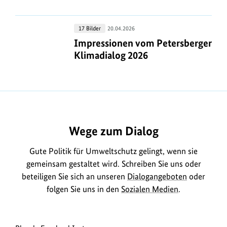
Hannover
Impressionen
17 Bilder
20.04.2026
vom
Impressionen vom Petersberger Kli
Impressionen vom Petersberger
Petersberger
Klimadialog 2026
Klimadialog
2026
https://www.bundesumweltministerium.de/MD2261
Wege zum Dialog
Gute Politik für Umweltschutz gelingt, wenn sie
gemeinsam gestaltet wird. Schreiben Sie uns oder
beteiligen Sie sich an unseren
Dialogangeboten
oder
folgen Sie uns in den
Sozialen Medien
.