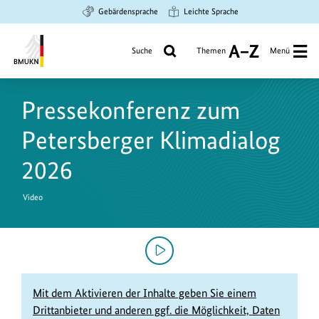
Zum
Zur
Zur
Gebärdensprache
Leichte Sprache
Hauptinhalt
Suche
Hauptnavigation
springen
springen
springen
Suche
Themen
Menü
A
bis
Bundesministerium
Z
für
Pressekonferenz zum
Umwelt,
Klimaschutz,
Petersberger Klimadialog
Naturschutz
und
2026
nukleare
Sicherheit
Video
Mit dem Aktivieren der Inhalte geben Sie einem
Drittanbieter und anderen ggf. die Möglichkeit, Daten