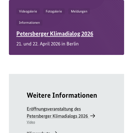
über Sie zu sammeln. Sollten Sie das Datensammeln
ablehnen, dann aktivieren Sie die Inhalte nicht.
Videogalerie
Fotogalerie
Meldungen
Informationen
Petersberger Klimadialog 2026
21. und 22. April 2026 in Berlin
Weitere Informationen
Eröffnungsveranstaltung des
Petersberger Klimadialogs 2026
Video