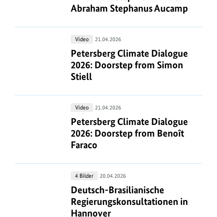
2026:
Abraham Stephanus Aucamp
Doorstep
from
Petersberg
Video
21.04.2026
Willem
Climate
Petersberg Climate Dialogue 2026: 
Petersberg Climate Dialogue
Abraham
Dialogue
2026: Doorstep from Simon
Stephanus
2026:
Stiell
Aucamp
Doorstep
from
Petersberg
Video
21.04.2026
Simon
Climate
Petersberg Climate Dialogue 2026: 
Petersberg Climate Dialogue
Stiell
Dialogue
2026: Doorstep from Benoît
2026:
Faraco
Doorstep
from
Deutsch-
4 Bilder
20.04.2026
Benoît
Brasilianische
Deutsch-Brasilianische Regierungs
Deutsch-Brasilianische
Faraco
Regierungskonsultationen
Regierungskonsultationen in
in
Hannover