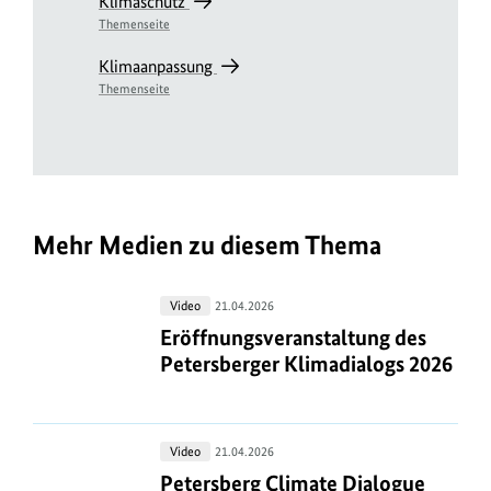
Klimaschutz
Themenseite
Klimaanpassung
Themenseite
Mehr Medien zu diesem Thema
Eröffnungsveranstaltung
Video
21.04.2026
des
Eröffnungsveranstaltung des Peters
Eröffnungsveranstaltung des
Petersberger
Petersberger Klimadialogs 2026
Klimadialogs
2026
Petersberg
Video
21.04.2026
Climate
Petersberg Climate Dialogue 2026:
Petersberg Climate Dialogue