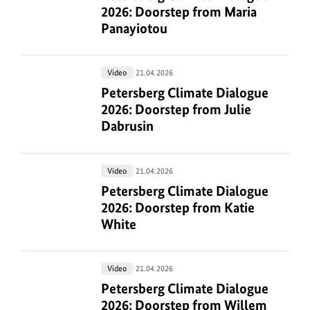
Dialogue
2026: Doorstep from Maria
2026:
Panayiotou
Doorstep
from
Petersberg
Video
21.04.2026
Maria
Climate
Petersberg Climate Dialogue 2026: 
Petersberg Climate Dialogue
Panayiotou
Dialogue
2026: Doorstep from Julie
2026:
Dabrusin
Doorstep
from
Petersberg
Video
21.04.2026
Julie
Climate
Petersberg Climate Dialogue 2026: 
Petersberg Climate Dialogue
Dabrusin
Dialogue
2026: Doorstep from Katie
2026:
White
Doorstep
from
Petersberg
Video
21.04.2026
Katie
Climate
Petersberg Climate Dialogue 2026
Petersberg Climate Dialogue
White
Dialogue
2026: Doorstep from Willem