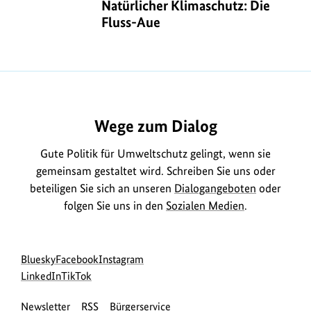
Klimaschutz:
Natürlicher Klimaschutz: Die Fluss
Natürlicher Klimaschutz: Die
Die
Fluss-Aue
Fluss-
Aue
https://www.bundesumweltministerium.de/MD2115
Wege zum Dialog
Gute Politik für Umweltschutz gelingt, wenn sie
gemeinsam gestaltet wird. Schreiben Sie uns oder
beteiligen Sie sich an unseren
Dialogangeboten
oder
folgen Sie uns in den
Sozialen Medien
.
Social
zur
zur
zur
Bluesky
Facebook
Instagram
Media
Bluesky-
zur
zur
Facebook-
Instagram-
LinkedIn
TikTok
Navigation
Seite
LinkedIn-
TikTok-
Seite
Seite
Newsletter
RSS
Bürgerservice
des
Seite
Seite
des
des