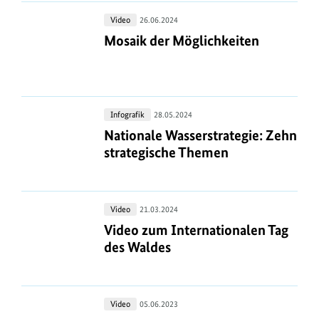
i
g
Mosaik
Video
26.06.2024
der
Mosaik der Möglichkeiten
Mosaik der Möglichkeiten
e
Möglichkeiten
n
Nationale
Infografik
28.05.2024
Wasserstrategie:
Nationale Wasserstrategie: Zehn st
Nationale Wasserstrategie: Zehn
Zehn
strategische Themen
strategische
Themen
Video
Video
21.03.2024
zum
Video zum Internationalen Tag des
Video zum Internationalen Tag
Internationalen
des Waldes
Tag
des
Waldes
Natürlicher
Video
05.06.2023