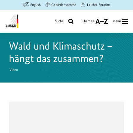
Zum
Zur
Zur
English
Gebärdensprache
Leichte Sprache
Hauptinhalt
Suche
Hauptnavigation
springen
springen
springen
Suche
Themen
Menü
A
bis
Bundesministerium
Z
für
Wald und Klimaschutz –
Umwelt,
Klimaschutz,
hängt das zusammen?
Naturschutz
und
Video
nukleare
Sicherheit