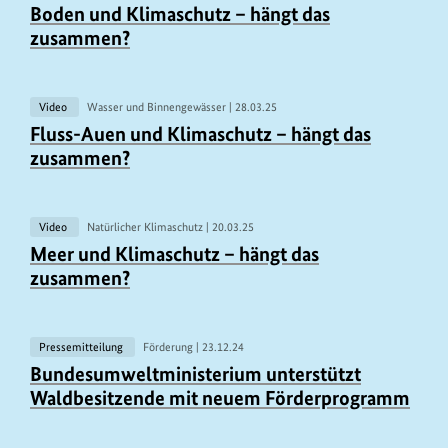
U
Boden und Klimaschutz – hängt das
r
zusammen?
h
e
b
Video
Wasser und Binnengewässer |
28.03.25
U
Fluss-Auen und Klimaschutz – hängt das
e
r
zusammen?
r
h
i
e
n
b
Video
Natürlicher Klimaschutz |
20.03.25
U
f
Meer und Klimaschutz – hängt das
e
r
o
zusammen?
r
h
r
i
e
m
n
b
Pressemitteilung
Förderung |
23.12.24
U
a
f
Bundesumweltministerium unterstützt
e
r
t
o
Waldbesitzende mit neuem Förderprogramm
r
h
i
r
i
e