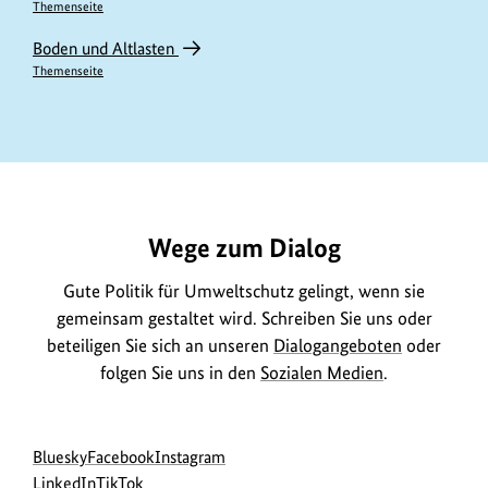
Themenseite
Boden und Altlasten
Themenseite
https://www.bundesumweltministerium.de/ME10479
Wege zum Dialog
Gute Politik für Umweltschutz gelingt, wenn sie
gemeinsam gestaltet wird. Schreiben Sie uns oder
beteiligen Sie sich an unseren
Dialogangeboten
oder
folgen Sie uns in den
Sozialen Medien
.
Social
zur
zur
zur
Bluesky
Facebook
Instagram
Media
Bluesky-
zur
zur
Facebook-
Instagram-
LinkedIn
TikTok