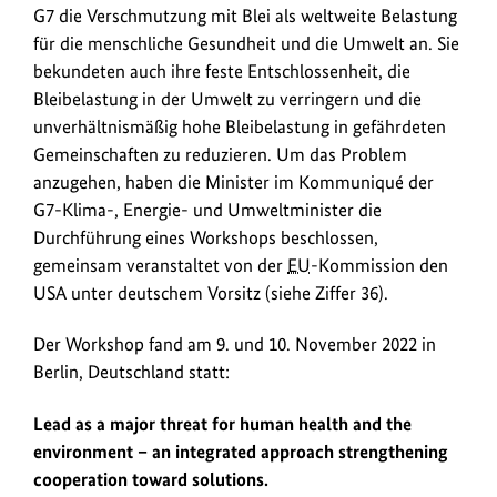
im
G7 die Verschmutzung mit Blei als weltweite Belastung
November
für die menschliche Gesundheit und die Umwelt an. Sie
2022
bekundeten auch ihre feste Entschlossenheit, die
besuchten
Bleibelastung in der Umwelt zu verringern und die
Expertinnen
unverhältnismäßig hohe Bleibelastung in gefährdeten
und
Gemeinschaften zu reduzieren. Um das Problem
Experten
anzugehen, haben die Minister im Kommuniqué der
aus
G7-Klima-, Energie- und Umweltminister die
der
Durchführung eines Workshops beschlossen,
ganzen
gemeinsam veranstaltet von der
EU
-Kommission den
Welt,
USA unter deutschem Vorsitz (siehe Ziffer 36).
die
das
Der Workshop fand am 9. und 10. November 2022 in
Ziel
Berlin, Deutschland statt:
hatten,
die
Lead as a major threat for human health and the
Bleiexposition
environment – an integrated approach strengthening
in
cooperation toward solutions.
Ländern