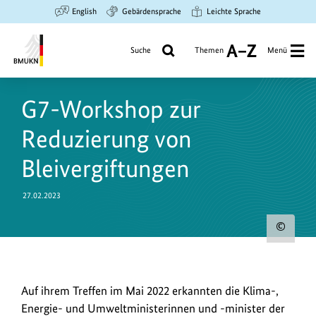
Zum
Zur
Zur
English
Gebärdensprache
Leichte Sprache
Hauptinhalt
Suche
Hauptnavigation
springen
springen
springen
Suche
Themen
Menü
A
bis
Bundesministerium
Z
für
G7-Workshop zur
Umwelt,
Klimaschutz,
Reduzierung von
Naturschutz
und
Bleivergiftungen
nukleare
Sicherheit
27.02.2023
Urh
zum
Bild
Die
Auf ihrem Treffen im Mai 2022 erkannten die Klima-,
anz
Veranstaltung
Energie- und Umweltministerinnen und -minister der