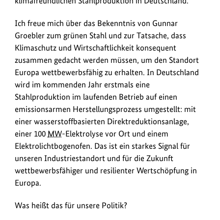
klimafreundlichen Stahlproduktion in Deutschland.
Treffen
mit
Ich freue mich über das Bekenntnis von Gunnar
Gunnar
Groebler zum grünen Stahl und zur Tatsache, dass
Groebler,
Klimaschutz und Wirtschaftlichkeit konsequent
dem
zusammen gedacht werden müssen, um den Standort
CEO
Europa wettbewerbsfähig zu erhalten. In Deutschland
der
wird im kommenden Jahr erstmals eine
Salzgitter
Stahlproduktion im laufenden Betrieb auf einen
AG
.
emissionsarmen Herstellungsprozess umgestellt: mit
einer wasserstoffbasierten Direktreduktionsanlage,
einer 100
MW
-Elektrolyse vor Ort und einem
Elektrolichtbogenofen. Das ist ein starkes Signal für
unseren Industriestandort und für die Zukunft
wettbewerbsfähiger und resilienter Wertschöpfung in
Europa.
Was heißt das für unsere Politik?