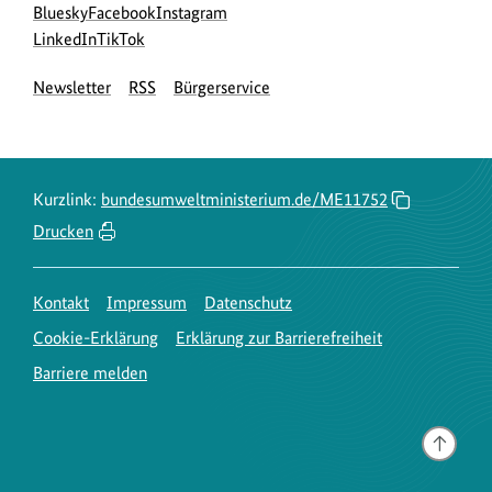
Social
zur
zur
zur
Bluesky
Facebook
Instagram
Media
Bluesky-
zur
zur
Facebook-
Instagram-
LinkedIn
TikTok
Navigation
Seite
LinkedIn-
TikTok-
Seite
Seite
Newsletter
RSS
Bürgerservice
des
Seite
Seite
des
des
BMUKN
des
des
BMUKN
BMUKN
BMUKN
BMUKN
Kurzlink:
bundesumweltministerium.de/ME11752
Drucken
Kontakt
Impressum
Datenschutz
Cookie-Erklärung
Erklärung zur Barrierefreiheit
Barriere melden
Gehe
nach
oben