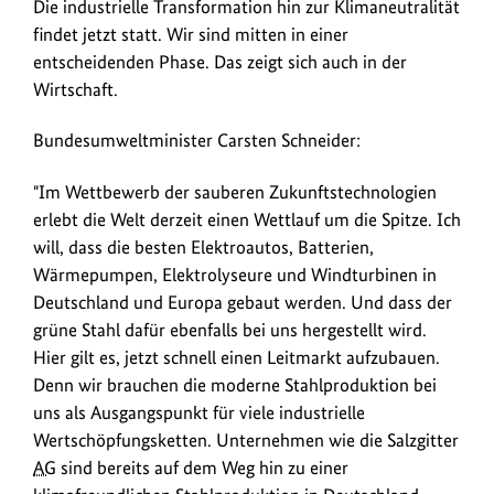
Wir
Die industrielle Transformation hin zur Klimaneutralität
anz
sind
findet jetzt statt. Wir sind mitten in einer
mitten
entscheidenden Phase. Das zeigt sich auch in der
in
Wirtschaft.
einer
entscheidenden
Bundesumweltminister Carsten Schneider:
Phase.
Das
"Im Wettbewerb der sauberen Zukunftstechnologien
zeigt
erlebt die Welt derzeit einen Wettlauf um die Spitze. Ich
sich
will, dass die besten Elektroautos, Batterien,
auch
Wärmepumpen, Elektrolyseure und Windturbinen in
in
Deutschland und Europa gebaut werden. Und dass der
der
grüne Stahl dafür ebenfalls bei uns hergestellt wird.
Wirtschaft,
Hier gilt es, jetzt schnell einen Leitmarkt aufzubauen.
so
Denn wir brauchen die moderne Stahlproduktion bei
Carsten
uns als Ausgangspunkt für viele industrielle
Schneider
Wertschöpfungsketten. Unternehmen wie die Salzgitter
bei
AG
sind bereits auf dem Weg hin zu einer
einem