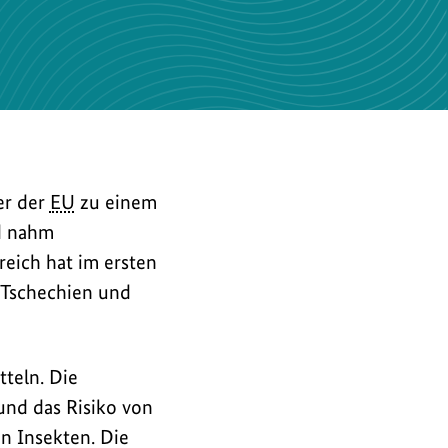
er der
EU
zu einem
d nahm
reich hat im ersten
 Tschechien und
teln. Die
und das Risiko von
n Insekten. Die