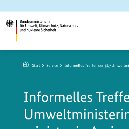
Zum
Zur
Zur
Hauptinhalt
Suche
Hauptnavigation
springen
springen
springen
Bundesministerium
für
Umwelt,
Start
Service
Informelles Treffen der
EU
-Umweltmin
Klimaschutz,
Naturschutz
und
Informelles Treff
nukleare
Sicherheit
Umweltministeri