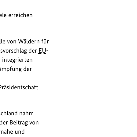
ele erreichen
lle von Wäldern für
gsvorschlag der
EU
-
 integrierten
kämpfung der
räsidentschaft
tschland nahm
der Beitrag von
urnahe und