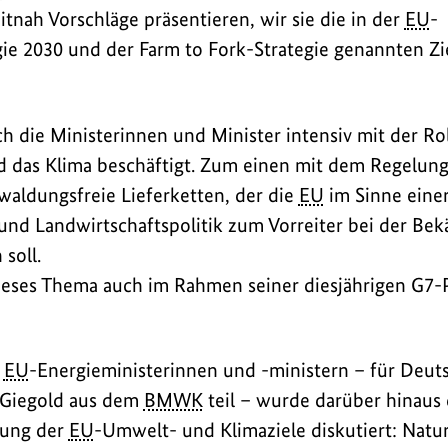
tnah Vorschläge präsentieren, wir sie die in der
EU
-
egie 2030 und der Farm to Fork-Strategie genannten Zi
 die Ministerinnen und Minister intensiv mit der Ro
d das Klima beschäftigt. Zum einen mit dem Regelun
aldungsfreie Lieferketten, der die
EU
im Sinne einer
nd Landwirtschaftspolitik zum Vorreiter bei der Be
soll.
ieses Thema auch im Rahmen seiner diesjährigen G7-P
n
EU
-Energieministerinnen und -ministern – für Deu
n Giegold aus dem
BMWK
teil – wurde darüber hinaus 
hung der
EU
-Umwelt- und Klimaziele diskutiert: Nat