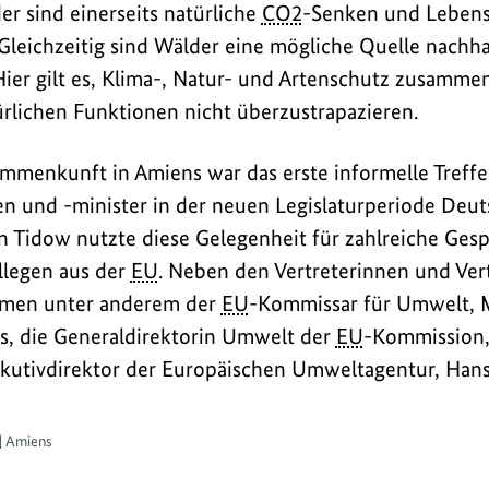
er sind einerseits natürliche
CO2
-Senken und Lebens
 Gleichzeitig sind Wälder eine mögliche Quelle nachha
Hier gilt es, Klima-, Natur- und Artenschutz zusamm
rlichen Funktionen nicht überzustrapazieren.
mmenkunft in Amiens war das erste informelle Treff
 und -minister in der neuen Legislaturperiode Deut
an Tidow nutzte diese Gelegenheit für zahlreiche Ges
llegen aus der
EU
. Neben den Vertreterinnen und Ver
hmen unter anderem der
EU
-Kommissar für Umwelt, M
ius, die Generaldirektorin Umwelt der
EU
-Kommission, 
kutivdirektor der Europäischen Umweltagentur, Hans 
| Amiens