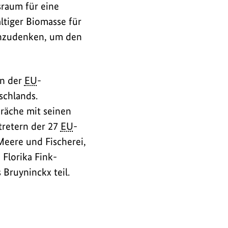
raum für eine
ltiger Biomasse für
enzudenken, um den
en der
EU
-
schlands.
präche mit seinen
tretern der 27
EU
-
eere und Fischerei,
Florika Fink-
Bruyninckx teil.