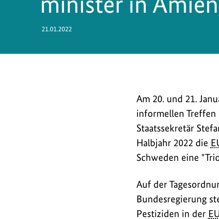
minister in Amien
21.01.2022
Am
Am 20. und 21. Jan
20.
informellen Treffe
und
Staatssekretär Stefa
21.
Halbjahr 2022 die
E
Januar
Schweden eine "Trio
2022
kamen
Auf der Tagesordnun
die
Bundesregierung ste
Umweltministerinnen
Pestiziden in der
E