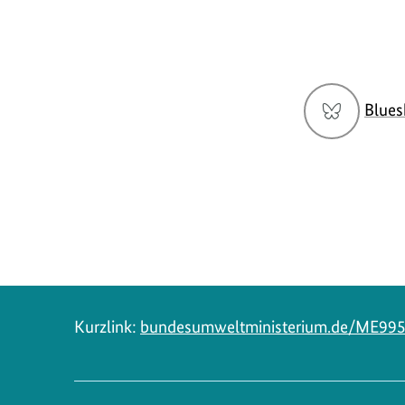
Social
Blues
Media
Navigation
Kurzlink:
bundesumweltministerium.de/ME99