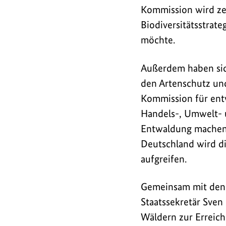
und
Kommission wird zei
-
Biodiversitätsstrat
minister
möchte.
der
EU
Außerdem haben sich
zu
den Artenschutz un
einem
Kommission für entw
informellen
Handels-, Umwelt- u
Treffen
Entwaldung machen 
im
französischen
Deutschland wird d
Amiens
aufgreifen.
zusammen.
Für
Gemeinsam mit de
Deutschland
Staatssekretär Sve
nahm
Wäldern zur Erreic