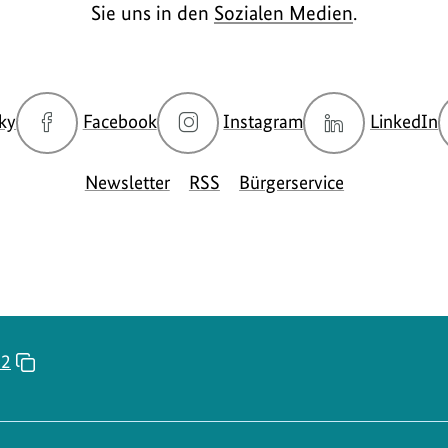
Sie uns in den
Sozialen Medien
.
zur
zur
zur
z
ky
Facebook
Instagram
LinkedIn
Bluesky-
Facebook-
Instagram-
L
Seite
Seite
Seite
S
Newsletter
RSS
Bürgerservice
des
des
des
d
BMUKN
BMUKN
BMUKN
52