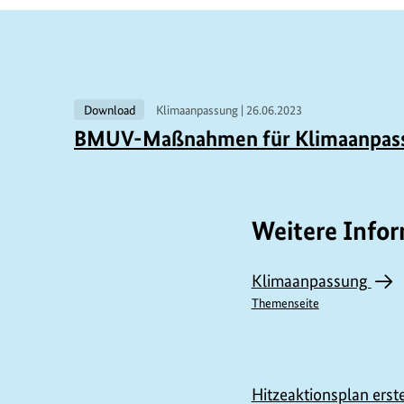
V
Download
Klimaanpassung |
26.06.2023
BMUV-Maßnahmen für Klimaanpas
e
r
w
Weitere Info
a
n
Klimaanpassung
d
Themenseite
t
e
I
Hitzeaktionsplan erst