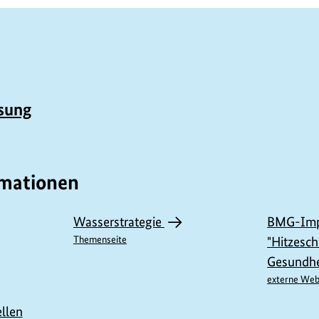
sung
rmationen
Wasserstrategie
BMG-Imp
Themenseite
"Hitzesch
Gesundhe
externe Web
ellen