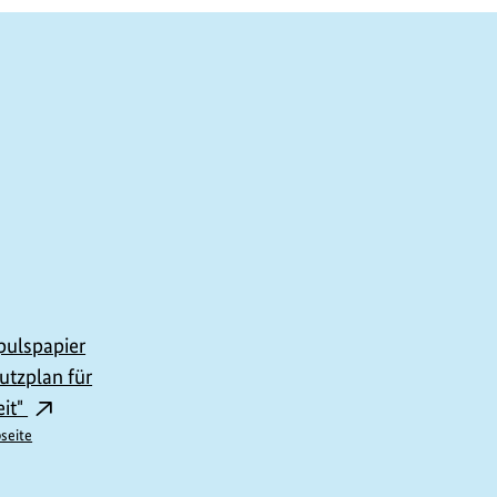
ulspapier
utzplan für
it"
seite