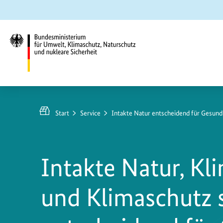
Zum
Zur
Zur
Hauptinhalt
Suche
Hauptnavigation
springen
springen
springen
Bundesministerium
für
Umwelt,
Start
Service
Intakte Natur entscheidend für Gesund
Klimaschutz,
Naturschutz
und
Intakte Natur, K
nukleare
Sicherheit
und Klimaschutz 