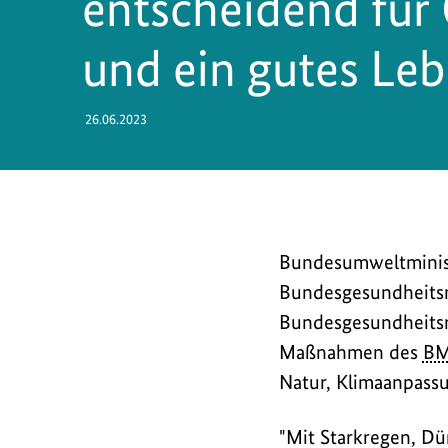
entscheidend für
und ein gutes Le
26.06.2023
Steffi
Bundesumweltminist
Lemke
Bundesgesundheitsmi
nahm
Bundesgesundheitsmi
gemeinsam
Maßnahmen des
B
mit
Natur, Klimaanpassu
Bundesgesundheitsmi
Karl
"Mit Starkregen, Dü