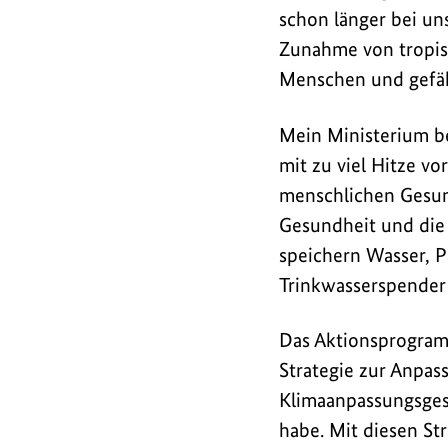
Lauterbach
schon länger bei un
am
Zunahme von tropisc
"Hitzegipfel"
Menschen und gefähr
teil.
Dort
Mein Ministerium be
präsentierte
mit zu viel Hitze v
Bundesumweltministe
menschlichen Gesund
Lemke
Gesundheit und die
die
speichern Wasser, P
aktuell
Trinkwasserspender
geplanten
Maßnahmen
Das Aktionsprogramm
des
Strategie zur Anpa
BMUV
für
Klimaanpassungsges
die
habe. Mit diesen St