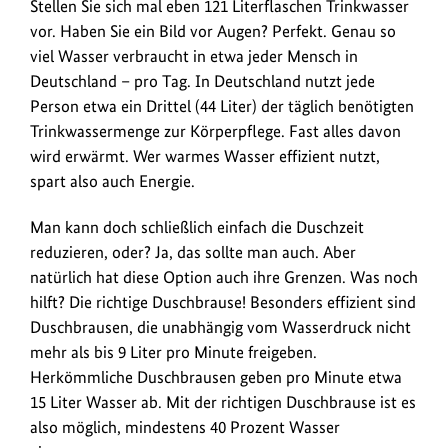
121
Stellen Sie sich mal eben 121 Literflaschen Trinkwasser
anz
Literflaschen
vor. Haben Sie ein Bild vor Augen? Perfekt. Genau so
Trinkwasser
viel Wasser verbraucht in etwa jeder Mensch in
verbraucht
Deutschland – pro Tag. In Deutschland nutzt jede
jeder
Person etwa ein Drittel (44 Liter) der täglich benötigten
Mensch
Trinkwassermenge zur Körperpflege. Fast alles davon
in
wird erwärmt. Wer warmes Wasser effizient nutzt,
Deutschland
spart also auch Energie.
täglich.
Mit
Man kann doch schließlich einfach die Duschzeit
den
reduzieren, oder? Ja, das sollte man auch. Aber
richtigen
natürlich hat diese Option auch ihre Grenzen. Was noch
Hand-
hilft? Die richtige Duschbrause! Besonders effizient sind
und
Duschbrausen, die unabhängig vom Wasserdruck nicht
Kopfbrausen
mehr als bis 9 Liter pro Minute freigeben.
lässt
Herkömmliche Duschbrausen geben pro Minute etwa
sich
15 Liter Wasser ab. Mit der richtigen Duschbrause ist es
viel
also möglich, mindestens 40 Prozent Wasser
Wasser