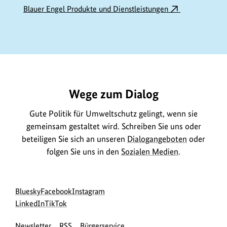
Blauer Engel Produkte und Dienstleistungen
https://www.bundesumweltministerium.de/ME10105
Wege zum Dialog
Gute Politik für Umweltschutz gelingt, wenn sie
gemeinsam gestaltet wird. Schreiben Sie uns oder
beteiligen Sie sich an unseren
Dialogangeboten
oder
folgen Sie uns in den
Sozialen Medien
.
Social
zur
zur
zur
Bluesky
Facebook
Instagram
Media
Bluesky-
zur
zur
Facebook-
Instagram-
LinkedIn
TikTok
Navigation
Seite
LinkedIn-
TikTok-
Seite
Seite
Newsletter
RSS
Bürgerservice