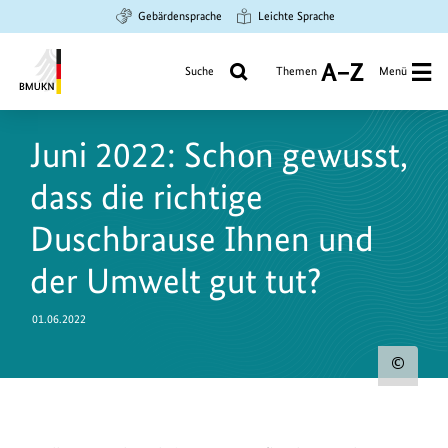
Zum
Zur
Zur
Gebärdensprache
Leichte Sprache
Hauptinhalt
Suche
Hauptnavigation
springen
springen
springen
Suche
Themen
Menü
A
bis
Bundesministerium
Z
für
Juni 2022: Schon gewusst,
Umwelt,
Klimaschutz,
dass die richtige
Naturschutz
und
Duschbrause Ihnen und
nukleare
der Umwelt gut tut?
Sicherheit
01.06.2022
Urh
zum
Bild