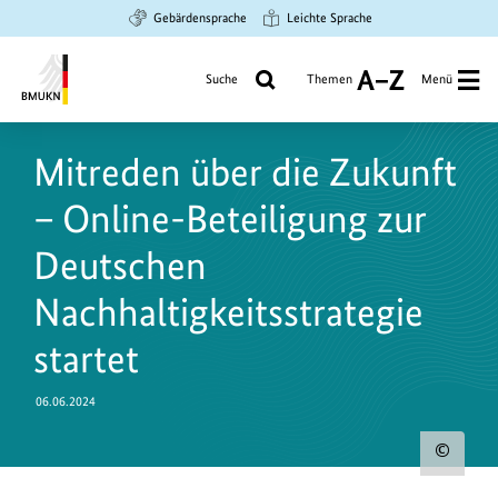
Zum
Zur
Zur
Gebärdensprache
Leichte Sprache
Hauptinhalt
Suche
Hauptnavigation
springen
springen
springen
Suche
Themen
Menü
A
bis
Bundesministerium
Z
für
Mitreden über die Zukunft
Umwelt,
Klimaschutz,
– Online-Beteiligung zur
Naturschutz
und
Deutschen
nukleare
Nachhaltigkeitsstrategie
Sicherheit
startet
06.06.2024
Urh