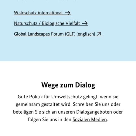
t
e
Waldschutz international
I
Naturschutz / Biologische Vielfalt
n
Global Landscapes Forum (GLF) (englisch)
h
a
l
t
https://www.bundesumweltministerium.de/ME8411
e
Wege zum Dialog
Gute Politik für Umweltschutz gelingt, wenn sie
gemeinsam gestaltet wird. Schreiben Sie uns oder
beteiligen Sie sich an unseren
Dialogangeboten
oder
folgen Sie uns in den
Sozialen Medien
.