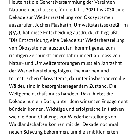
Die
Heute hat die Generalversammlung der Vereinten
anz
Generalversammlung
Nationen beschlossen, für die Jahre 2021 bis 2030 eine
der
Dekade zur Wiederherstellung von Ökosystemen
Vereinten
auszurufen. Jochen Flasbarth, Umweltstaatssekretär im
Nationen
BMU
, hat diese Entscheidung ausdrücklich begrüßt.
hat
"Die Entscheidung, eine Dekade zur Wiederherstellung
beschlossen,
von Ökosystemen auszurufen, kommt genau zum
für
richtigen Zeitpunkt: einem Jahrhundert an massiven
die
Natur- und Umweltzerstörungen muss ein Jahrzehnt
Jahre
der Wiederherstellung folgen. Die marinen und
2021
terrestrischen Ökosysteme, darunter insbesondere die
bis
Wälder, sind in besorgniserregendem Zustand. Die
2030
Weltgemeinschaft muss handeln. Dazu bietet die
eine
Dekade nun ein Dach, unter dem wir unser Engagement
Dekade
bündeln können. Wichtige und erfolgreiche Initiativen
zur
wie die Bonn Challenge zur Wiederherstellung von
Wiederherstellung
Waldlandschaften können mit der Dekade nochmal
von
neuen Schwung bekommen, um die ambitionierten
Ökosystemen