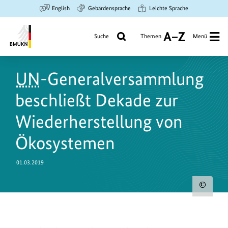
Zum
Zur
Zur
English
Gebärdensprache
Leichte Sprache
Hauptinhalt
Suche
Hauptnavigation
springen
springen
springen
Suche
Themen
Menü
A
bis
Bundesministerium
Z
für
UN
-Generalversammlung
Umwelt,
Klimaschutz,
beschließt Dekade zur
Naturschutz
und
Wiederherstellung von
nukleare
Ökosystemen
Sicherheit
01.03.2019
Urh
zum
Bild