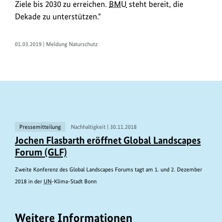
Ziele bis 2030 zu erreichen.
BMU
steht bereit, die
auszurufen.
Dekade zu unterstützen."
01.03.2019 | Meldung Naturschutz
V
Pressemitteilung
Nachhaltigkeit |
30.11.2018
e
Jochen Flasbarth eröffnet Global Landscapes
Forum (GLF)
r
w
Zweite Konferenz des Global Landscapes Forums tagt am 1. und 2. Dezember
a
2018 in der
UN
-Klima-Stadt Bonn
n
d
Weitere Informationen