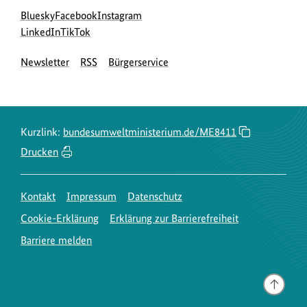
Social
zur
zur
zur
Bluesky
Facebook
Instagram
Media
Bluesky-
zur
zur
Facebook-
Instagram-
LinkedIn
TikTok
Navigation
Seite
LinkedIn-
TikTok-
Seite
Seite
Newsletter
RSS
Bürgerservice
des
Seite
Seite
des
des
BMUKN
des
des
BMUKN
BMUKN
BMUKN
BMUKN
Kurzlink:
bundesumweltministerium.de/ME8411
Drucken
Kontakt
Impressum
Datenschutz
Cookie-Erklärung
Erklärung zur Barrierefreiheit
Barriere melden
Gehe
nach
oben