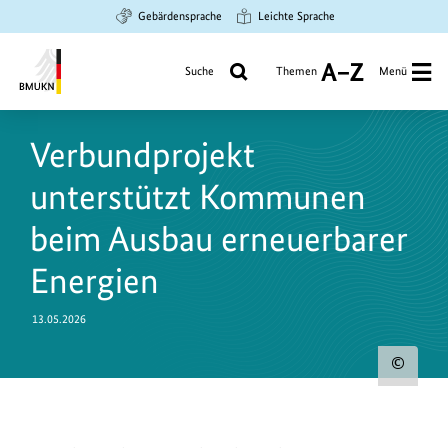
Zum
Zur
Zur
Gebärdensprache
Leichte Sprache
Hauptinhalt
Suche
Hauptnavigation
springen
springen
springen
Suche
Themen
Menü
A
bis
Bundesministerium
Z
für
Verbundprojekt
Umwelt,
Klimaschutz,
unterstützt Kommunen
Naturschutz
und
beim Ausbau erneuerbarer
nukleare
Energien
Sicherheit
13.05.2026
Urh
zum
Bild