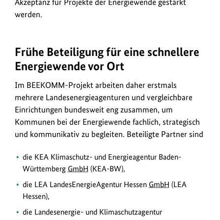
Akzeptanz für Projekte der Energiewende gestärkt
zu
werden.
beschleunigen
sowie
die
Frühe Beteiligung für eine schnellere
Akzeptanz
Energiewende vor Ort
Erneuerbarer
Energien
Im BEEKOMM-Projekt arbeiten daher erstmals
vor
mehrere Landesenergieagenturen und vergleichbare
Ort
Einrichtungen bundesweit eng zusammen, um
zu
Kommunen bei der Energiewende fachlich, strategisch
erhöhen.
und kommunikativ zu begleiten. Beteiligte Partner sind
die KEA Klimaschutz- und Energieagentur Baden-
Württemberg
GmbH
(KEA-BW),
die LEA LandesEnergieAgentur Hessen
GmbH
(LEA
Hessen),
die Landesenergie- und Klimaschutzagentur