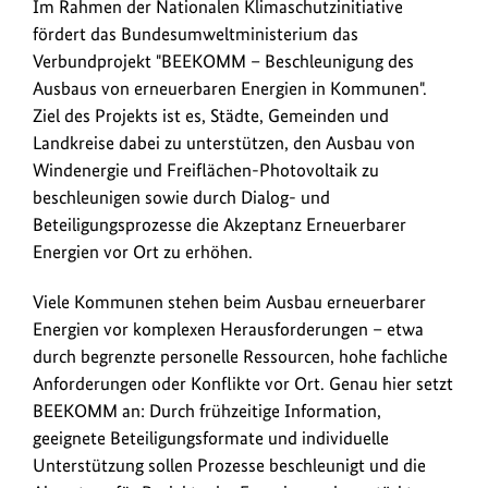
Ziel
Im Rahmen der Nationalen Klimaschutzinitiative
anz
des
fördert das Bundesumweltministerium das
Projekts
Verbundprojekt "BEEKOMM – Beschleunigung des
ist
Ausbaus von erneuerbaren Energien in Kommunen".
es,
Ziel des Projekts ist es, Städte, Gemeinden und
Städte,
Landkreise dabei zu unterstützen, den Ausbau von
Gemeinden
Windenergie und Freiflächen-Photovoltaik zu
und
beschleunigen sowie durch Dialog- und
Landkreise
Beteiligungsprozesse die Akzeptanz Erneuerbarer
dabei
Energien vor Ort zu erhöhen.
zu
unterstützen,
Viele Kommunen stehen beim Ausbau erneuerbarer
den
Energien vor komplexen Herausforderungen – etwa
Ausbau
durch begrenzte personelle Ressourcen, hohe fachliche
von
Anforderungen oder Konflikte vor Ort. Genau hier setzt
Windenergie
BEEKOMM an: Durch frühzeitige Information,
und
geeignete Beteiligungsformate und individuelle
Freiflächen-
Unterstützung sollen Prozesse beschleunigt und die
Photovoltaik