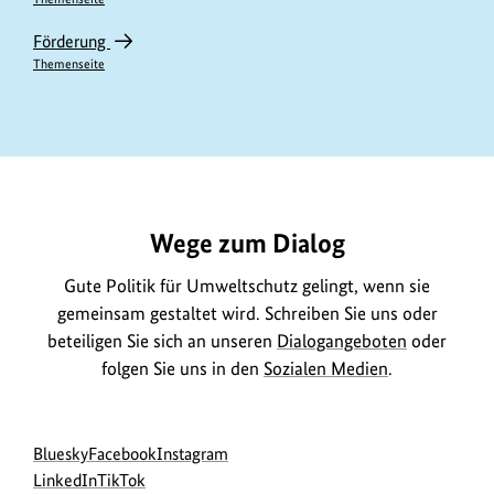
Förderung
Themenseite
https://www.bundesumweltministerium.de/ME11755
Wege zum Dialog
Gute Politik für Umweltschutz gelingt, wenn sie
gemeinsam gestaltet wird. Schreiben Sie uns oder
beteiligen Sie sich an unseren
Dialogangeboten
oder
folgen Sie uns in den
Sozialen Medien
.
Social
zur
zur
zur
Bluesky
Facebook
Instagram
Media
Bluesky-
zur
zur
Facebook-
Instagram-
LinkedIn
TikTok