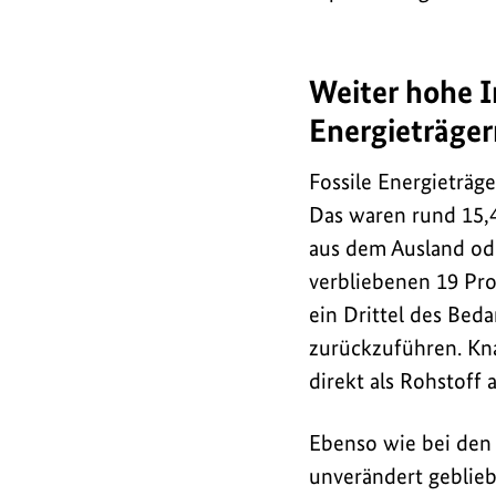
auf
14,3
Tonnen
Weiter hohe I
"pro
Energieträger
Kopf-
Verbrauch"
Fossile Energieträg
zurückging.
Das waren rund 15,
aus dem Ausland ode
verbliebenen 19 Pro
ein Drittel des Bed
zurückzuführen. Kna
direkt als Rohstoff
Ebenso wie bei den 
unverändert geblieb