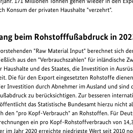
rjahr. 171 Millionen Tonnen gehen wieder in den Expo
h Konsum der privaten Haushalte "verzehrt".
ang beim Rohstofffußabdruck in 202
orstehenden "Raw Material Input" berechnet sich de
eßlich aus den "Verbrauchszahlen" für inländische Zw
 Haushalte und des Staates, die Investition in Ausr
eit. Die für den Export eingesetzten Rohstoffe dienen
r Investition durch Abnehmer im Ausland und sind d
ußabdruck zu berücksichtigen. Zur besseren internat
öffentlicht das Statistische Bundesamt hierzu nicht al
h den "pro Kopf-Verbrauch" an Rohstoffen. Für Deuts
rechnungen ein pro Kopf-Rohstoffverbrauch von 14,3
er im Jahr 2020 erreichte niedrigste Wert seit 2010 n