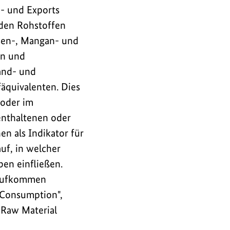
m- und Exports
 den Rohstoffen
isen-, Mangan- und
en und
and- und
äquivalenten. Dies
 oder im
enthaltenen oder
n als Indikator für
uf, in welcher
en einfließen.
e Aufkommen
 Consumption",
"Raw Material