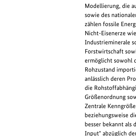
235
Modellierung, die a
Millionen
sowie des nationale
Tonnen
zählen fossile Ener
niedriger
Nicht-Eisenerze wie
als
Industrieminerale s
im
Forstwirtschaft sow
Vorjahr.
ermöglicht sowohl 
Gleichermaßen
spiegelt
Rohzustand importie
sich
anlässlich deren Pr
das
die Rohstoffabhängi
im
Größenordnung sowi
Rohstoff-
Zentrale Kenngrößen
Fußabdruck
beziehungsweise di
wider,
besser bekannt als 
der
Input" abzüglich de