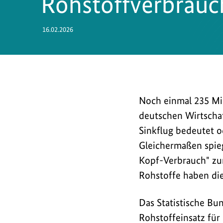
Rohstoffverbrauc
16.02.2026
Der
Noch einmal 235 Mil
Rohstoffbrauch
deutschen Wirtschaf
der
Sinkflug bedeutet o
deutschen
Gleichermaßen spieg
Wirtschaft
Kopf-Verbrauch" zur
in
Rohstoffe haben die
2023
lag
Das Statistische Bu
mit
Rohstoffeinsatz für