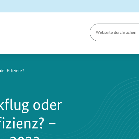
Seite
durchsuchen
der Effizienz?
kflug oder
izienz? –