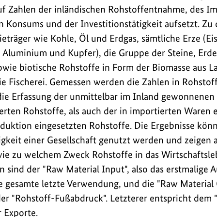
uf Zahlen der inländischen Rohstoffentnahme, des I
n Konsums und der Investitionstätigkeit aufsetzt. Zu
gieträger wie Kohle, Öl und Erdgas, sämtliche Erze (E
 Aluminium und Kupfer), die Gruppe der Steine, Erd
owie biotische Rohstoffe in Form der Biomasse aus L
ie Fischerei. Gemessen werden die Zahlen in Rohstoff
die Erfassung der unmittelbar im Inland gewonnenen
rten Rohstoffe, als auch der in importierten Waren 
oduktion eingesetzten Rohstoffe. Die Ergebnisse könne
gkeit einer Gesellschaft genutzt werden und zeigen a
e zu welchem Zweck Rohstoffe in das Wirtschaftsleb
 sind der "Raw Material Input", also das erstmalig
e gesamte letzte Verwendung, und die "Raw Material
der "Rohstoff-Fußabdruck". Letzterer entspricht dem 
r Exporte.