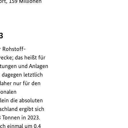
rt, 159 Millionen
3
r Rohstoff-
ecke; das heißt für
üstungen und Anlagen
 dagegen letztlich
aher nur für den
ionalen
lein die absoluten
chland ergibt sich
 Tonnen in 2023.
och einmal um 0,4