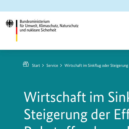
Zum
Zur
Zur
Hauptinhalt
Suche
Hauptnavigation
springen
springen
springen
Bundesministerium
für
Umwelt,
Start
Service
Wirtschaft im Sinkflug oder Steigerung 
Klimaschutz,
Naturschutz
und
Wirtschaft im Sin
nukleare
Sicherheit
Steigerung der Eff