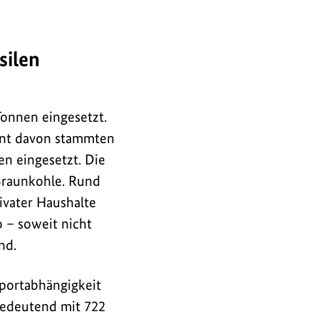
silen
onnen eingesetzt.
ent davon stammten
n eingesetzt. Die
 Braunkohle. Rund
ivater Haushalte
o – soweit nicht
nd.
mportabhängigkeit
hbedeutend mit 722