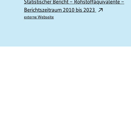
Statistischer Bericht – Rohstoffäquivalente –
Berichtszeitraum 2010 bis 2023
externe Webseite
https://www.bundesumweltministerium.de/M