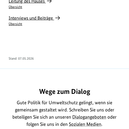
Leitung des Hauses
n
n
n
Übersicht
f
f
f
o
o
o
Interviews und Beiträge
Übersicht
r
r
r
m
m
m
a
a
a
t
t
t
i
i
i
Stand: 07.05.2026
o
o
o
n
n
n
e
e
e
Wege zum Dialog
n
n
n
z
z
z
Gute Politik für Umweltschutz gelingt, wenn sie
u
u
u
gemeinsam gestaltet wird. Schreiben Sie uns oder
m
m
m
beteiligen Sie sich an unseren
Dialogangeboten
oder
B
B
B
folgen Sie uns in den
Sozialen Medien
.