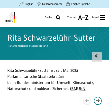
Zum
Zur
Zur
English
Gebärdensprache
Leichte Sprache
Hauptinhalt
Suche
Hauptnavigation
springen
springen
springen
Suche
Themen
Menü
A
bis
Bundesministerium
Z
für
Rita Schwarzelühr-Sutter
Umwelt,
Klimaschutz,
Parlamentarische Staatssekretärin
Naturschutz
und
Urh
nukleare
zum
Sicherheit
R
Rita Schwarzelühr-Sutter ist seit Mai 2025
Bild
Parlamentarische Staatssekretärin
i
anz
beim Bundesministerium für Umwelt, Klimaschutz,
t
Naturschutz und nukleare Sicherheit (
BMUKN
).
a
S
Vorheriges
Nächst
Element
Elemen
c
anzeigen
anzeig
Informationen
externe Webseite