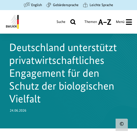
Zum
Zur
Zur
English
Gebärdensprache
Leichte Sprache
Hauptinhalt
Suche
Hauptnavigation
springen
springen
springen
Suche
Themen
Menü
A
bis
Bundesministerium
Z
für
Deutschland unterstützt
Umwelt,
Klimaschutz,
privatwirtschaftliches
Naturschutz
und
Engagement für den
nukleare
Schutz der biologischen
Sicherheit
Vielfalt
24.06.2026
Urh