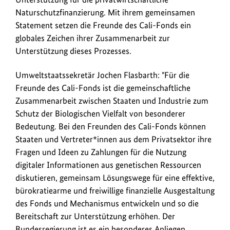
der
Naturschutzfinanzierung. Mit ihrem gemeinsamen
Schutz
Statement setzen die Freunde des Cali-Fonds ein
und
globales Zeichen ihrer Zusammenarbeit zur
die
Unterstützung dieses Prozesses.
nachhaltige
Nutzung
Umweltstaatssekretär Jochen Flasbarth: "Für die
der
Freunde des Cali-Fonds ist die gemeinschaftliche
biologischen
Zusammenarbeit zwischen Staaten und Industrie zum
Vielfalt
Schutz der Biologischen Vielfalt von besonderer
auch
Bedeutung. Bei den Freunden des Cali-Fonds können
aus
Staaten und Vertreter*innen aus dem Privatsektor ihre
privaten
Mitteln
Fragen und Ideen zu Zahlungen für die Nutzung
mitfinanziert
digitaler Informationen aus genetischen Ressourcen
werden.
diskutieren, gemeinsam Lösungswege für eine effektive,
bürokratiearme und freiwillige finanzielle Ausgestaltung
des Fonds und Mechanismus entwickeln und so die
Bereitschaft zur Unterstützung erhöhen. Der
Bundesregierung ist es ein besonderes Anliegen,