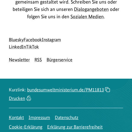
gemeinsam gestaltet wird. Schreiben Sie uns oder
beteiligen Sie sich an unseren
Dialogangeboten
oder
folgen Sie uns in den
Sozialen Medien
.
Social
zur
zur
zur
Bluesky
Facebook
Instagram
Media
Bluesky-
zur
zur
Facebook-
Instagram-
LinkedIn
TikTok
Navigation
Seite
LinkedIn-
TikTok-
Seite
Seite
Newsletter
RSS
Bürgerservice
des
Seite
Seite
des
des
BMUKN
des
des
BMUKN
BMUKN
BMUKN
BMUKN
Kurzlink:
bundesumweltministerium.de/PM11813
Drucken
Kontakt
Impressum
Datenschutz
Cookie-Erklärung
Erklärung zur Barrierefreiheit