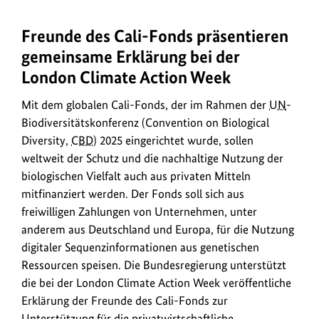
zum
Bild
Freunde des Cali-Fonds präsentieren
Mit
anz
dem
gemeinsame Erklärung bei der
globalen
London Climate Action Week
Cali-
Fonds,
Mit dem globalen Cali-Fonds, der im Rahmen der
UN
-
der
Biodiversitätskonferenz (Convention on Biological
im
Diversity,
CBD
) 2025 eingerichtet wurde, sollen
Rahmen
weltweit der Schutz und die nachhaltige Nutzung der
der
biologischen Vielfalt auch aus privaten Mitteln
UN
-
mitfinanziert werden. Der Fonds soll sich aus
Biodiversitätskonferenz
freiwilligen Zahlungen von Unternehmen, unter
in
anderem aus Deutschland und Europa, für die Nutzung
Cali
digitaler Sequenzinformationen aus genetischen
eingerichtet
Ressourcen speisen. Die Bundesregierung unterstützt
wurde,
die bei der London Climate Action Week veröffentliche
soll
Erklärung der Freunde des Cali-Fonds zur
weltweit
Unterstützung für die privatwirtschaftliche