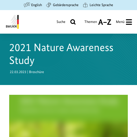
Zum
Zur
Zur
English
Gebärdensprache
Leichte Sprache
Hauptinhalt
Suche
Hauptnavigation
springen
springen
springen
Suche
Themen
Menü
A
bis
Bundesministerium
Z
für
2021 Nature Awareness
Umwelt,
Klimaschutz,
Study
Naturschutz
und
22.03.2023 | Broschüre
nukleare
Sicherheit