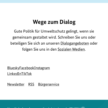
https://www.bundesumweltministerium.de/PU704
Wege zum Dialog
Gute Politik für Umweltschutz gelingt, wenn sie
gemeinsam gestaltet wird. Schreiben Sie uns oder
beteiligen Sie sich an unseren
Dialogangeboten
oder
folgen Sie uns in den
Sozialen Medien
.
Social
zur
zur
zur
Bluesky
Facebook
Instagram
Media
Bluesky-
zur
zur
Facebook-
Instagram-
LinkedIn
TikTok
Navigation
Seite
LinkedIn-
TikTok-
Seite
Seite
Newsletter
RSS
Bürgerservice
des
Seite
Seite
des
des
BMUKN
des
des
BMUKN
BMUKN
BMUKN
BMUKN