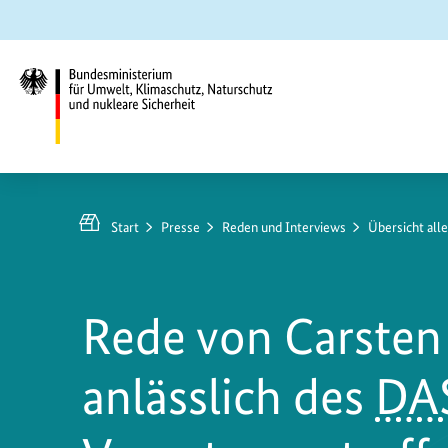
Zum
Zur
Zur
Hauptinhalt
Suche
Hauptnavigation
springen
springen
springen
Bundesministerium
für
Umwelt,
Start
Presse
Reden und Interviews
Übersicht all
Klimaschutz,
Naturschutz
und
Rede von Carsten
nukleare
Sicherheit
anlässlich des
DA