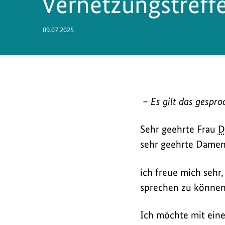
Vernetzungstreff
09.07.2025
Bundesumweltministe
– Es gilt das gespro
Carsten
Schneider
Sehr geehrte Frau
D
besuchte
sehr geehrte Damen
am
9.
ich freue mich sehr
Juli
sprechen zu können
2025
das
Ich möchte mit einem