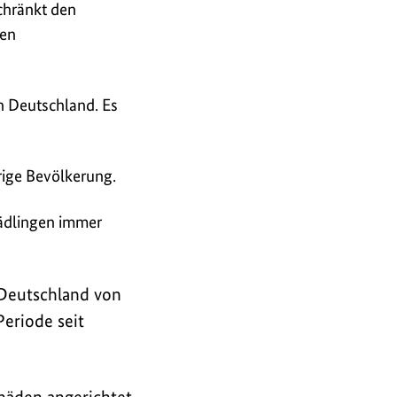
schränkt den
ren
in Deutschland. Es
rige Bevölkerung.
hädlingen immer
 Deutschland von
Periode seit
äden angerichtet,