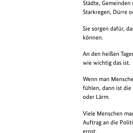
11.
Städte, Gemeinden 
Vernetzungstreffen
Starkregen, Dürre 
der
DAS
-
Sie sorgen dafür, d
Förderung
können.
in
Berlin
An den heißen Tagen
und
wie wichtig das ist.
hielt
eine
Wenn man Menschen 
Rede.
fühlen, dann ist di
Darin
oder Lärm.
betonte
er,
Viele Menschen mach
dass
Auftrag an die Poli
Klimaanpassung
ernst.