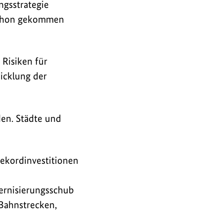
ngsstrategie
 schon gekommen
 Risiken für
icklung der
den. Städte und
Rekordinvestitionen
ernisierungsschub
 Bahnstrecken,