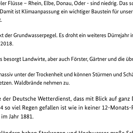
ler Flüsse – Rhein, Elbe, Donau, Oder - sind niedrig. Das 
 Damit ist Klimaanpassung ein wichtiger Baustein für unse
.
kt der Grundwasserpegel. Es droht ein weiteres Dürrejahr 
 2018.
s besorgt Landwirte, aber auch Förster, Gärtner und die üb
massiv unter der Trockenheit und können Stürmen und Sc
etzen. Waldbrände nehmen zu.
e der Deutsche Wetterdienst, dass mit Blick auf ganz
024 so viel Regen gefallen ist wie in keiner 12-Monats-
im Jahr 1881.
ländern haben Starkregen und Hochwasser große Sch