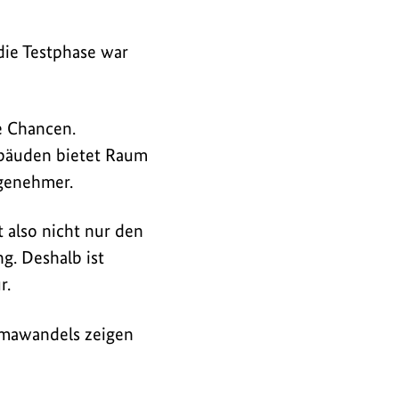
die Testphase war
e Chancen.
bäuden bietet Raum
ngenehmer.
 also nicht nur den
g. Deshalb ist
r.
imawandels zeigen