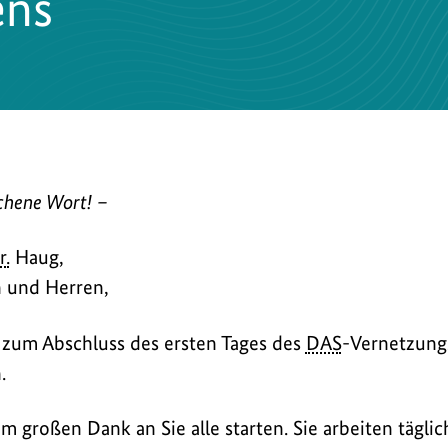
ens
r
chene Wort! –
r.
Haug,
 und Herren,
, zum Abschluss des ersten Tages des
DAS
-Vernetzung
.
 großen Dank an Sie alle starten. Sie arbeiten täglic