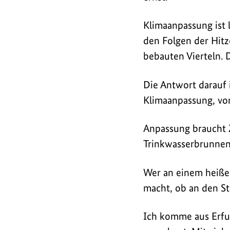
keine
Option
Klimaanpassung ist l
mehr,
den Folgen der Hitz
sondern
bebauten Vierteln. D
eine
Notwendigkeit
Die Antwort darauf i
ist.
Klimaanpassung, von 
Anpassung braucht Z
Trinkwasserbrunnen,
Wer an einem heißen
macht, ob an den S
Ich komme aus Erfur