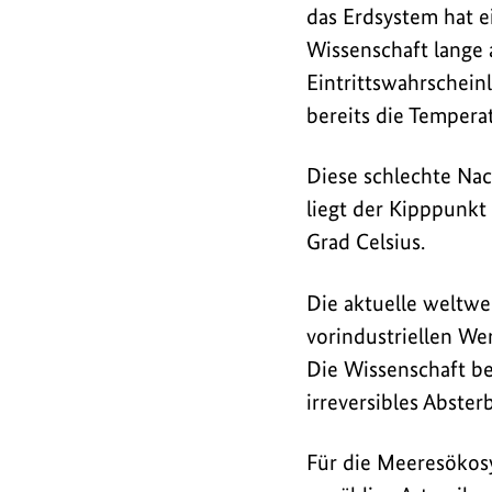
warnt
das Erdsystem hat e
Carsten
Wissenschaft lange 
Träger
Eintrittswahrscheinl
vor
bereits die Tempera
dramatischen
Folgen
Diese schlechte Nac
des
liegt der Kipppunkt
Klimawandels
Grad Celsius.
und
fordert
Die aktuelle weltwe
entschlossenen
vorindustriellen Wer
Klimaschutz
Die Wissenschaft be
in
irreversibles Abster
Deutschland.
Der
Für die Meeresökosy
Kipppunkt