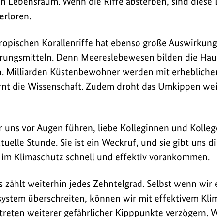
en Lebensraum. Wenn die Riffe absterben, sind dies
erloren.
ropischen Korallenriffe hat ebenso große Auswirkun
rungsmitteln. Denn Meereslebewesen bilden die Hau
. Milliarden Küstenbewohner werden mit erhebliche
nt die Wissenschaft. Zudem droht das Umkippen weit
r uns vor Augen führen, liebe Kolleginnen und Kollege
tuelle Stunde. Sie ist ein Weckruf, und sie gibt uns d
r im Klimaschutz schnell und effektiv vorankommen.
Es zählt weiterhin jedes Zehntelgrad. Selbst wenn wir 
ystem überschreiten, können wir mit effektivem Kli
treten weiterer gefährlicher Kipppunkte verzögern. 