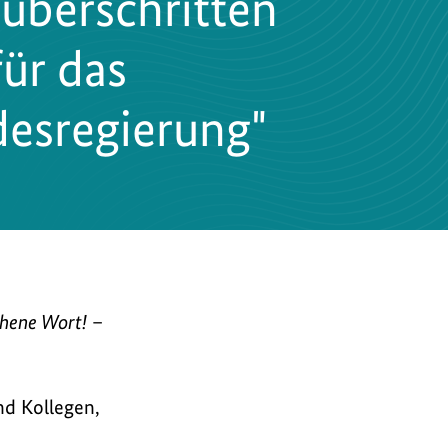
überschritten
ür das
esregierung"
chene Wort!
–
nd Kollegen,