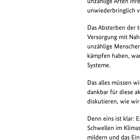
unzählige Arten ihr
für
unwiederbringlich v
tropische
Korallenriffe
Das Absterben der t
sei
Versorgung mit Nah
bereits
unzählige Menschen
überschritten.
kämpfen haben, war
Systeme.
Das alles müssen wi
dankbar für diese ak
diskutieren, wie wi
Denn eins ist klar: 
Schwellen im Klimas
mildern und das Ein