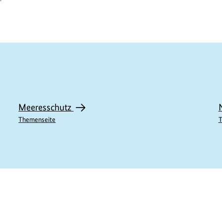
Meeresschutz
Themenseite
T
E11657