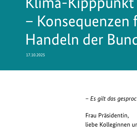
Klima-Kipppunkt 
– Konsequenzen f
Handeln der Bund
17.10.2025
In
–
Es gilt das gespro
seiner
Rede
Frau Präsidentin,
im
liebe Kolleginnen u
Bundestag