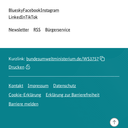
Social
zur
zur
zur
Bluesky
Facebook
Instagram
Media
Bluesky-
zur
zur
Facebook-
Instagram-
LinkedIn
TikTok
Navigation
Seite
LinkedIn-
TikTok-
Seite
Seite
Newsletter
RSS
Bürgerservice
des
Seite
Seite
des
des
BMUKN
des
des
BMUKN
BMUKN
BMUKN
BMUKN
Kurzlink:
bundesumweltministerium.de/WS3757
Drucken
Kontakt
Impressum
Datenschutz
Cookie-Erklärung
Erklärung zur Barrierefreiheit
Barriere melden
Gehe
nach