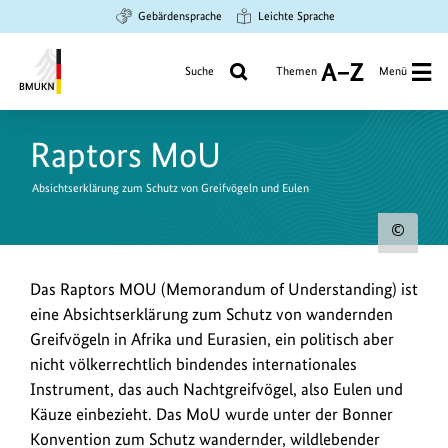
Zum
Zur
Zur
Gebärdensprache
Leichte Sprache
Hauptinhalt
Suche
Hauptnavigation
springen
springen
springen
Suche
Themen
Menü
A
bis
Bundesministerium
Z
für
Raptors MoU
Umwelt,
Klimaschutz,
Absichtserklärung zum Schutz von Greifvögeln und Eulen
Naturschutz
und
Urh
nukleare
zum
Sicherheit
Das Raptors MOU (Memorandum of Understanding) ist
Bild
eine Absichtserklärung zum Schutz von wandernden
anz
Greifvögeln in Afrika und Eurasien, ein politisch aber
nicht völkerrechtlich bindendes internationales
Instrument, das auch Nachtgreifvögel, also Eulen und
Käuze einbezieht. Das MoU wurde unter der Bonner
Konvention zum Schutz wandernder, wildlebender