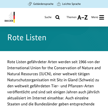
Zum
Zur
Zur
Gebärdensprache
Leichte Sprache
Hauptinhalt
Suche
Hauptnavigation
springen
springen
springen
Suche
Themen
Menü
A
bis
Bundesministerium
Z
für
Rote Listen
Umwelt,
Klimaschutz,
Naturschutz
und
nukleare
Rote Listen gefährdeter Arten werden seit 1966 von der
Sicherheit
International Union for the Conservation of Nature and
Natural Resources (IUCN), einer weltweit tätigen
Naturschutzorganisation mit Sitz in Gland (Schweiz) zu
den weltweit gefährdeten Tier- und Pflanzen-Arten
veröffentlicht und sind seit einigen Jahren auch jährlich
aktualisiert im Internet einsehbar. Auch einzelne
Staaten und die Bundesländer geben entsprechende