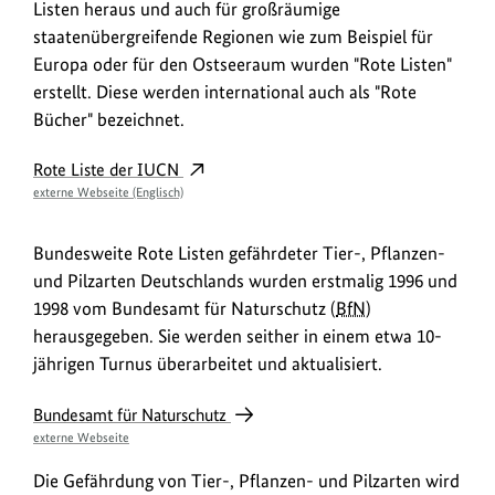
Listen heraus und auch für großräumige
staatenübergreifende Regionen wie zum Beispiel für
Europa oder für den Ostseeraum wurden "Rote Listen"
erstellt. Diese werden international auch als "Rote
Bücher" bezeichnet.
W
Rote Liste der IUCN
externe Webseite (Englisch)
e
i
Bundesweite Rote Listen gefährdeter Tier-, Pflanzen-
t
und Pilzarten Deutschlands wurden erstmalig 1996 und
e
1998 vom Bundesamt für Naturschutz (
BfN
)
r
herausgegeben. Sie werden seither in einem etwa 10-
e
jährigen Turnus überarbeitet und aktualisiert.
I
L
Bundesamt für Naturschutz
n
externe Webseite
i
f
n
Die Gefährdung von Tier-, Pflanzen- und Pilzarten wird
o