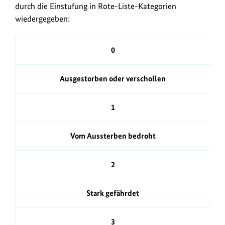
k
durch die Einstufung in Rote-Liste-Kategorien
r
wiedergegeben:
z
m
u
a
Kürzel
m
0
t
B
i
Kategorie
f
Ausgestorben oder verschollen
o
N
n
1
e
n
Vom Aussterben bedroht
2
Stark gefährdet
3