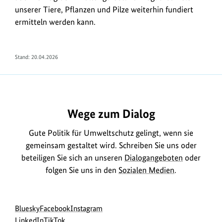
unserer Tiere, Pflanzen und Pilze weiterhin fundiert
ermitteln werden kann.
Stand: 20.04.2026
Wege zum Dialog
Gute Politik für Umweltschutz gelingt, wenn sie
gemeinsam gestaltet wird. Schreiben Sie uns oder
beteiligen Sie sich an unseren
Dialogangeboten
oder
folgen Sie uns in den
Sozialen Medien
.
Social
zur
zur
zur
Bluesky
Facebook
Instagram
Media
Bluesky-
zur
zur
Facebook-
Instagram-
LinkedIn
TikTok