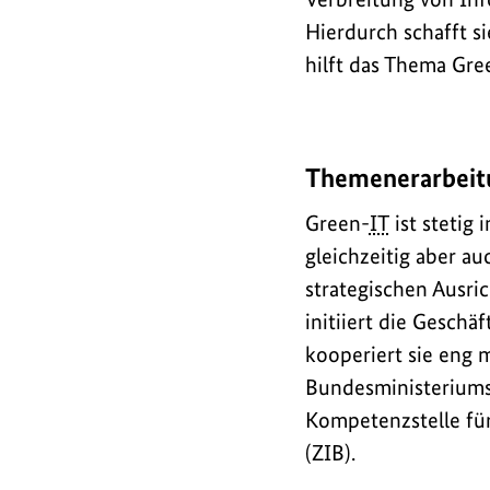
Hierdurch schafft s
hilft das Thema
Gre
Themenerarbeit
Green-
IT
ist stetig
gleichzeitig aber a
strategischen Ausri
initiiert die Geschä
kooperiert sie eng
Bundesministeriums 
Kompetenzstelle für
(ZIB).