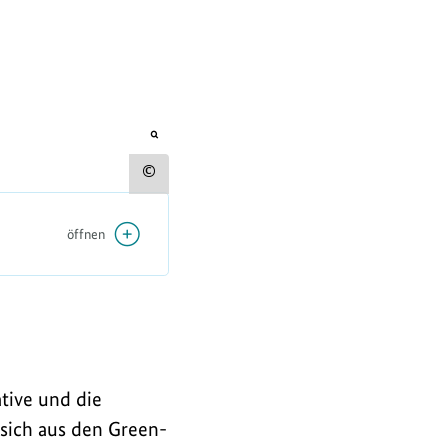
öffnet
Bild
in
Urheberinformation
einer
vergrößerten
zum
Darstellung
öffnen
Bild
anzeigen
tive und die
sich aus den Green-