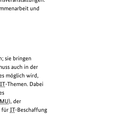
sammenarbeit und
; sie bringen
muss auch in der
es möglich wird,
IT
-Themen. Dabei
es
BMU
), der
 für
IT
-Beschaffung