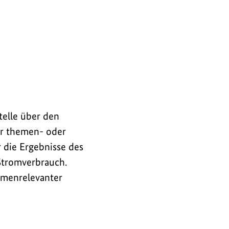
telle über den
er themen- oder
r die Ergebnisse des
Stromverbrauch.
emenrelevanter