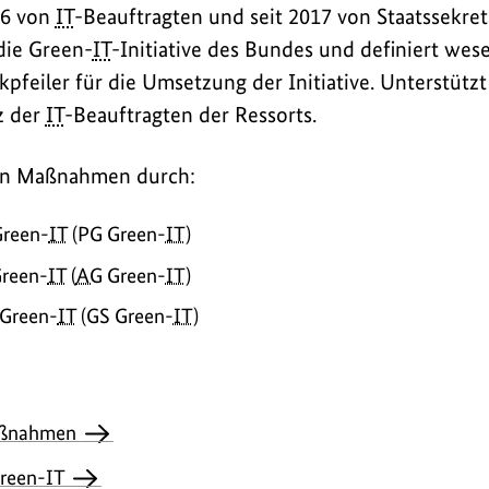
16 von
IT
-Beauftragten und seit 2017 von Staatssekret
die Green-
IT
-Initiative des Bundes und definiert wes
eiler für die Umsetzung der Initiative. Unterstützt
z der
IT
-Beauftragten der Ressorts.
en Maßnahmen durch:
Green-
IT
(PG
Green-
IT
)
Green-
IT
(
AG
Green-
IT
)
 Green-
IT
(GS
Green-
IT
)
Maßnahmen
Green-IT