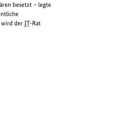
ären besetzt – legte
entliche
 wird der
IT
-Rat