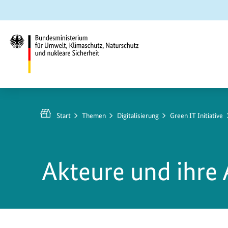
Zum
Zur
Zur
Hauptinhalt
Suche
Hauptnavigation
springen
springen
springen
Bundesministerium
für
Umwelt,
Start
Themen
Digitalisierung
Green IT Initiative
Klimaschutz,
Naturschutz
und
Akteure und ihre
nukleare
Sicherheit