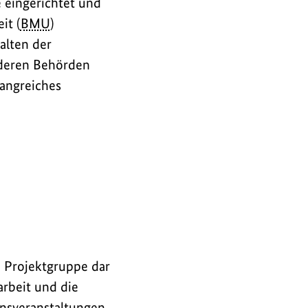
ve eingerichtet und
it (
BMU
)
alten der
 deren Behörden
angreiches
d Projektgruppe dar
rbeit und die
onsveranstaltungen.