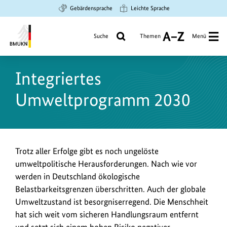
Zum
Zur
Zur
Gebärdensprache
Leichte Sprache
Hauptinhalt
Suche
Hauptnavigation
springen
springen
springen
Suche
Themen
Menü
A
bis
Bundesministerium
Z
für
Integriertes
Umwelt,
Klimaschutz,
Umweltprogramm 2030
Naturschutz
und
nukleare
Sicherheit
Trotz aller Erfolge gibt es noch ungelöste
umweltpolitische Herausforderungen. Nach wie vor
werden in Deutschland ökologische
Belastbarkeitsgrenzen überschritten. Auch der globale
Umweltzustand ist besorgniserregend. Die Menschheit
hat sich weit vom sicheren Handlungsraum entfernt