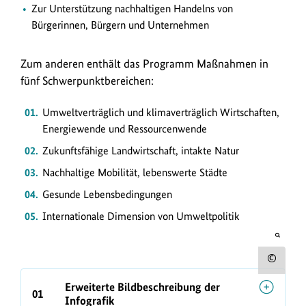
Zur Unterstützung nachhaltigen Handelns von
Bürgerinnen, Bürgern und Unternehmen
Zum anderen enthält das Programm Maßnahmen in
fünf Schwerpunktbereichen:
Umweltverträglich und klimaverträglich Wirtschaften,
Energiewende und Ressourcenwende
Zukunftsfähige Landwirtschaft, intakte Natur
Nachhaltige Mobilität, lebenswerte Städte
Gesunde Lebensbedingungen
Internationale Dimension von Umweltpolitik
öffnet
Bild
in
Urh
einer
vergrö
zum
Erweiterte Bildbeschreibung der
Darste
01
Infografik