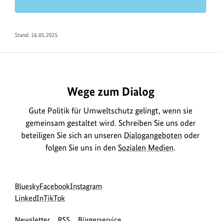
Stand: 16.05.2025
Wege zum Dialog
Gute Politik für Umweltschutz gelingt, wenn sie
gemeinsam gestaltet wird. Schreiben Sie uns oder
beteiligen Sie sich an unseren
Dialogangeboten
oder
folgen Sie uns in den
Sozialen Medien
.
Social
zur
zur
zur
Bluesky
Facebook
Instagram
Media
Bluesky-
zur
zur
Facebook-
Instagram-
LinkedIn
TikTok
Navigation
Seite
LinkedIn-
TikTok-
Seite
Seite
Newsletter
RSS
Bürgerservice