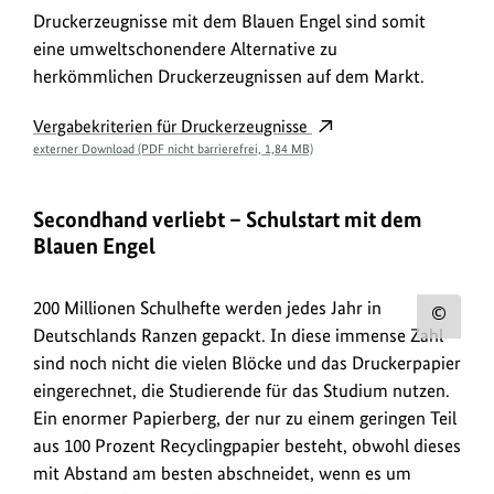
Druckerzeugnisse mit dem Blauen Engel sind somit
eine umweltschonendere Alternative zu
herkömmlichen Druckerzeugnissen auf dem Markt.
Vergabekriterien für Druckerzeugnisse
externer Download (PDF nicht barrierefrei, 1,84 MB)
Secondhand verliebt – Schulstart mit dem
Blauen Engel
200 Millionen Schulhefte werden jedes Jahr in
Urh
Deutschlands Ranzen gepackt. In diese immense Zahl
zum
sind noch nicht die vielen Blöcke und das Druckerpapier
Bild
eingerechnet, die Studierende für das Studium nutzen.
anz
Ein enormer Papierberg, der nur zu einem geringen Teil
aus 100 Prozent Recyclingpapier besteht, obwohl dieses
mit Abstand am besten abschneidet, wenn es um