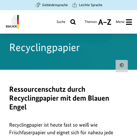
Zum
Zur
Zur
Gebärdensprache
Leichte Sprache
Hauptinhalt
Suche
Hauptnavigation
springen
springen
springen
Suche
Themen
Menü
A
bis
Bundesministerium
Z
für
Recyclingpapier
Umwelt,
Klimaschutz,
Naturschutz
Urh
und
nukleare
zum
Sicherheit
Bild
Ressourcenschutz durch
anz
Recyclingpapier mit dem Blauen
Engel
Recyclingpapier ist heute fast so weiß wie
Frischfaserpapier und eignet sich für nahezu jede