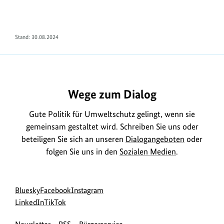
Stand: 30.08.2024
Wege zum Dialog
Gute Politik für Umweltschutz gelingt, wenn sie
gemeinsam gestaltet wird. Schreiben Sie uns oder
beteiligen Sie sich an unseren
Dialogangeboten
oder
folgen Sie uns in den
Sozialen Medien
.
Social
zur
zur
zur
Bluesky
Facebook
Instagram
Media
Bluesky-
zur
zur
Facebook-
Instagram-
LinkedIn
TikTok
Navigation
Seite
LinkedIn-
TikTok-
Seite
Seite