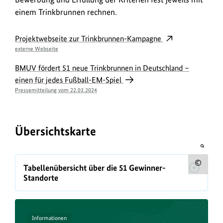
einem Trinkbrunnen rechnen.
Projektwebseite zur Trinkbrunnen-Kampagne
externe Webseite
BMUV fördert 51 neue Trinkbrunnen in Deutschland –
einen für jedes Fußball-EM-Spiel
Pressemitteilung vom 22.03.2024
Übersichtskarte
öffnet
Bild
Übersicht
in
Urh
Tabellenübersicht über die 51 Gewinner-
einer
Standorte
vergrö
zum
Darste
Bild
anz
Informationen