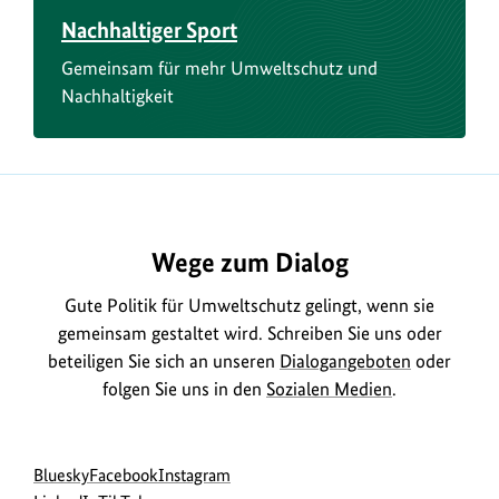
Nachhaltiger Sport
Gemeinsam für mehr Umweltschutz und
Nachhaltigkeit
Wege zum Dialog
Gute Politik für Umweltschutz gelingt, wenn sie
gemeinsam gestaltet wird. Schreiben Sie uns oder
beteiligen Sie sich an unseren
Dialogangeboten
oder
folgen Sie uns in den
Sozialen Medien
.
Social
zur
zur
zur
Bluesky
Facebook
Instagram