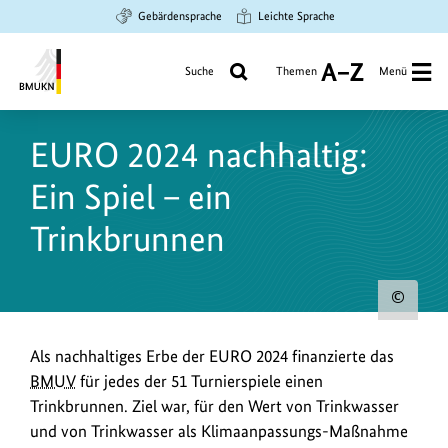
Zum
Zur
Zur
Gebärdensprache
Leichte Sprache
Hauptinhalt
Suche
Hauptnavigation
springen
springen
springen
Suche
Themen
Menü
A
bis
Bundesministerium
Z
für
EURO 2024 nachhaltig:
Umwelt,
Klimaschutz,
Ein Spiel – ein
Naturschutz
und
Trinkbrunnen
nukleare
Sicherheit
Urh
zum
Als nachhaltiges Erbe der EURO 2024 finanzierte das
Bild
BMUV
für jedes der 51 Turnierspiele einen
anz
Trinkbrunnen. Ziel war, für den Wert von Trinkwasser
und von Trinkwasser als Klimaanpassungs-Maßnahme