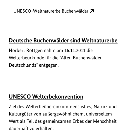
UNESCO-Weltnaturerbe Buchenwälder
U
ü
Deutsche Buchenwälder sind Weltnaturerbe
r
b
Norbert Röttgen nahm am 16.11.2011 die
h
e
Welterbeurkunde für die "Alten Buchenwälder
e
r
Deutschlands" entgegen.
b
e
r
U
i
ü
UNESCO Welterbekonvention
r
n
b
Ziel des Welterbeübereinkommens ist es, Natur- und
h
f
e
Kulturgüter von außergewöhnlichem, universellem
e
r
o
Wert als Teil des gemeinsamen Erbes der Menschheit
b
r
dauerhaft zu erhalten.