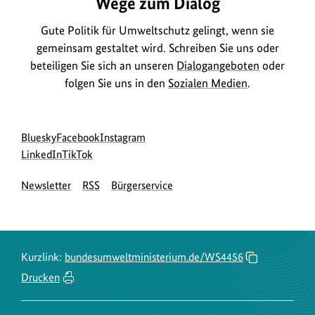
z
Wege zum Dialog
m
e
Gute Politik für Umweltschutz gelingt, wenn sie
B
i
gemeinsam gestaltet wird. Schreiben Sie uns oder
i
g
beteiligen Sie sich an unseren
Dialogangeboten
oder
l
e
folgen Sie uns in den
Sozialen Medien
.
d
n
a
n
Social
zur
zur
zur
Bluesky
Facebook
Instagram
z
Media
Bluesky-
zur
zur
Facebook-
Instagram-
LinkedIn
TikTok
e
Navigation
Seite
LinkedIn-
TikTok-
Seite
Seite
Newsletter
RSS
Bürgerservice
des
Seite
Seite
des
des
i
BMUKN
des
des
BMUKN
BMUKN
g
BMUKN
BMUKN
e
n
Kurzlink:
bundesumweltministerium.de/WS4456
Drucken