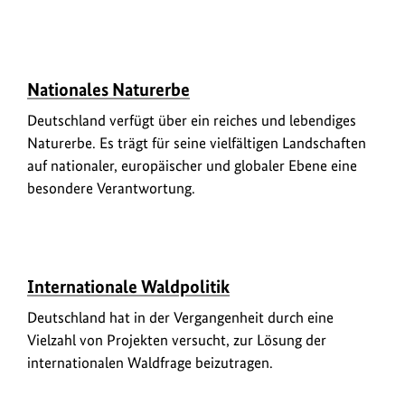
e
m
r
a
i
t
U
n
i
ü
Nationales Naturerbe
r
f
o
b
Deutschland verfügt über ein reiches und lebendiges
h
o
e
n
Naturerbe. Es trägt für seine vielfältigen Landschaften
e
r
r
e
auf nationaler, europäischer und globaler Ebene eine
b
m
n
besondere Verantwortung.
e
a
z
r
t
u
i
i
m
U
n
o
ü
Internationale Waldpolitik
B
r
f
b
n
i
Deutschland hat in der Vergangenheit durch eine
h
o
e
e
l
Vielzahl von Projekten versucht, zur Lösung der
e
r
r
n
d
internationalen Waldfrage beizutragen.
b
m
z
a
e