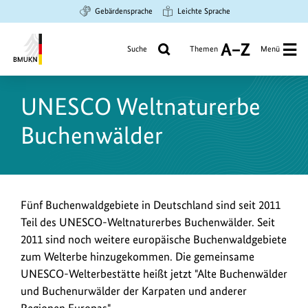
Zum
Zur
Zur
Gebärdensprache
Leichte Sprache
Hauptinhalt
Suche
Hauptnavigation
springen
springen
springen
Suche
Themen
Menü
A
bis
Bundesministerium
Z
für
UNESCO Weltnaturerbe
Umwelt,
Klimaschutz,
Buchenwälder
Naturschutz
und
nukleare
Sicherheit
Fünf Buchenwaldgebiete in Deutschland sind seit 2011
Teil des UNESCO-Weltnaturerbes Buchenwälder. Seit
2011 sind noch weitere europäische Buchenwaldgebiete
zum Welterbe hinzugekommen. Die gemeinsame
UNESCO-Welterbestätte heißt jetzt "Alte Buchenwälder
und Buchenurwälder der Karpaten und anderer