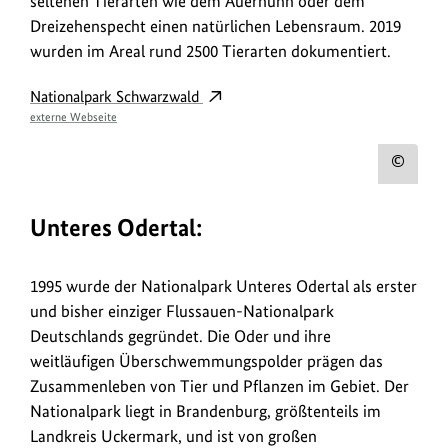
seltenen Tierarten wie dem Auerhuhn oder dem
Dreizehenspecht einen natürlichen Lebensraum. 2019
wurden im Areal rund 2500 Tierarten dokumentiert.
Nationalpark Schwarzwald
externe Webseite
Urh
zum
Unteres Odertal:
Bild
anz
1995 wurde der Nationalpark Unteres Odertal als erster
und bisher einziger Flussauen-Nationalpark
Deutschlands gegründet. Die Oder und ihre
weitläufigen Überschwemmungspolder prägen das
Zusammenleben von Tier und Pflanzen im Gebiet. Der
Nationalpark liegt in Brandenburg, größtenteils im
Landkreis Uckermark, und ist von großen