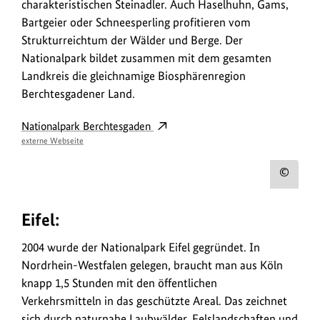
charakteristischen Steinadler. Auch Haselhuhn, Gams,
Bartgeier oder Schneesperling profitieren vom
Strukturreichtum der Wälder und Berge. Der
Nationalpark bildet zusammen mit dem gesamten
Landkreis die gleichnamige Biosphärenregion
Berchtesgadener Land.
Nationalpark Berchtesgaden
externe Webseite
Urh
zum
Eifel:
Bild
anz
2004 wurde der Nationalpark Eifel gegründet. In
Nordrhein-Westfalen gelegen, braucht man aus Köln
knapp 1,5 Stunden mit den öffentlichen
Verkehrsmitteln in das geschützte Areal. Das zeichnet
sich durch naturnahe Laubwälder, Felslandschaften und