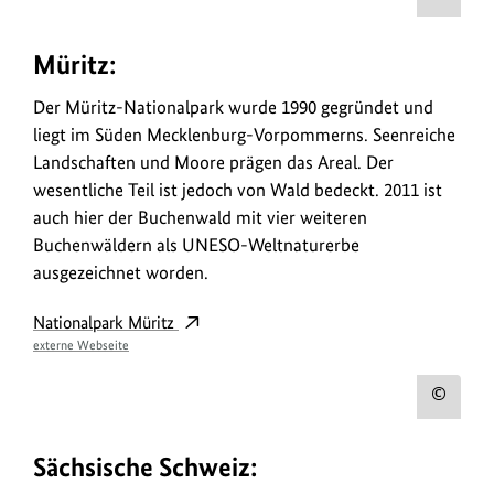
Urh
zum
Müritz:
Bild
anz
Der Müritz-Nationalpark wurde 1990 gegründet und
liegt im Süden Mecklenburg-Vorpommerns. Seenreiche
Landschaften und Moore prägen das Areal. Der
wesentliche Teil ist jedoch von Wald bedeckt. 2011 ist
auch hier der Buchenwald mit vier weiteren
Buchenwäldern als UNESO-Weltnaturerbe
ausgezeichnet worden.
Nationalpark Müritz
externe Webseite
Urh
zum
Sächsische Schweiz:
Bild