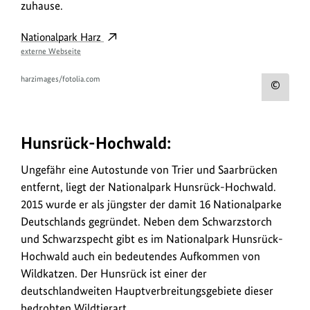
zuhause.
Nationalpark Harz
externe Webseite
harzimages/fotolia.com
Urh
zum
Bild
Hunsrück-Hochwald:
anz
Ungefähr eine Autostunde von Trier und Saarbrücken
entfernt, liegt der Nationalpark Hunsrück-Hochwald.
2015 wurde er als jüngster der damit 16 Nationalparke
Deutschlands gegründet. Neben dem Schwarzstorch
und Schwarzspecht gibt es im Nationalpark Hunsrück-
Hochwald auch ein bedeutendes Aufkommen von
Wildkatzen. Der Hunsrück ist einer der
deutschlandweiten Hauptverbreitungsgebiete dieser
bedrohten Wildtierart.