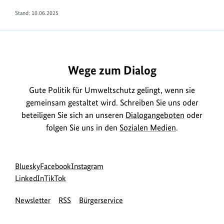
Stand: 10.06.2025
Wege zum Dialog
Gute Politik für Umweltschutz gelingt, wenn sie
gemeinsam gestaltet wird. Schreiben Sie uns oder
beteiligen Sie sich an unseren
Dialogangeboten
oder
folgen Sie uns in den
Sozialen Medien
.
Social
zur
zur
zur
Bluesky
Facebook
Instagram
Media
Bluesky-
zur
zur
Facebook-
Instagram-
LinkedIn
TikTok
Navigation
Seite
LinkedIn-
TikTok-
Seite
Seite
Newsletter
RSS
Bürgerservice
des
Seite
Seite
des
des
BMUKN
des
des
BMUKN
BMUKN