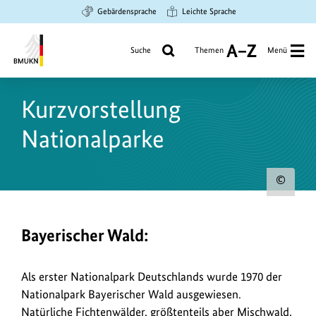
Zum
Zur
Zur
Gebärdensprache
Leichte Sprache
Hauptinhalt
Suche
Hauptnavigation
springen
springen
springen
Suche
Themen
Menü
A
bis
Bundesministerium
Z
für
Kurzvorstellung
Umwelt,
Klimaschutz,
Nationalparke
Naturschutz
und
nukleare
Urh
Sicherheit
zum
Bild
Bayerischer Wald:
anz
Als erster Nationalpark Deutschlands wurde 1970 der
Nationalpark Bayerischer Wald ausgewiesen.
Natürliche Fichtenwälder, größtenteils aber Mischwald,