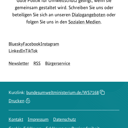
Gute Politik für Umweltschutz gelingt, wenn sie
gemeinsam gestaltet wird. Schreiben Sie uns oder
beteiligen Sie sich an unseren
Dialogangeboten
oder
folgen Sie uns in den
Sozialen Medien
.
Social
zur
zur
zur
Bluesky
Facebook
Instagram
Media
Bluesky-
zur
zur
Facebook-
Instagram-
LinkedIn
TikTok
Navigation
Seite
LinkedIn-
TikTok-
Seite
Seite
Newsletter
RSS
Bürgerservice
des
Seite
Seite
des
des
BMUKN
des
des
BMUKN
BMUKN
BMUKN
BMUKN
Kurzlink:
bundesumweltministerium.de/WS7168
Drucken
Kontakt
Impressum
Datenschutz