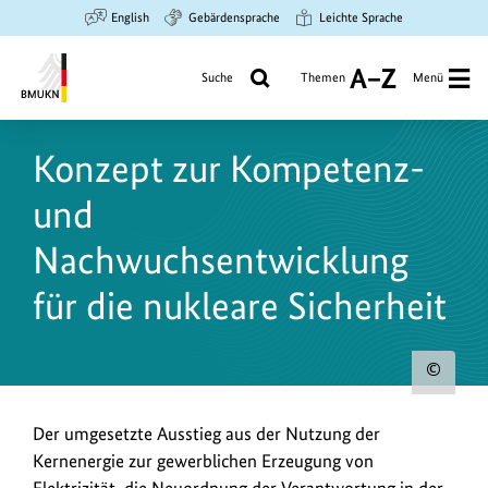
Zum
Zur
Zur
English
Gebärdensprache
Leichte Sprache
Hauptinhalt
Suche
Hauptnavigation
springen
springen
springen
Suche
Themen
Menü
A
bis
Bundesministerium
Z
für
Konzept zur Kompetenz-
Umwelt,
Klimaschutz,
und
Naturschutz
und
Nachwuchsentwicklung
nukleare
für die nukleare Sicherheit
Sicherheit
Urh
zum
Der umgesetzte Ausstieg aus der Nutzung der
Bild
Kernenergie zur gewerblichen Erzeugung von
anz